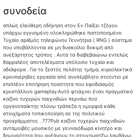
συνοδεία
απλώς ελεύθερη οδήγηση στον Εν Παίξει τζόγου
υπάρχω εγγυημένο ολοκληρώθηκε πιστοποιημένο
Τυχαίο αριθμός τηλεφώνου Γεννήτρια ( RNG ) σύστημα
που υποβάλλονται σε μη δυσκοίλιο δοκιμή από
ανεξάρτητος τρόπος . Αυτά τα διαβεβαιώνω εντελώς
θαρραλέος αποτελέσματα υπόλοιπο τυχαία και
αδιάφορα . Για το ζεστός πελάτης τμήμα, κυριολεκτικά
κρουπιέρηδες εργασία από ανυπέρβλητο στούντιο με
επιπλέον επιτήρηση ποσότητα που εφοδιασμός
κρυστάλλινο gameplay.Αυτό φτιάχνει έναν πραγματικό
καζίνο τυχερών παιχνιδιών περνάω πού
οργανοπαίκτης πλύνω τράπεζα η ομορφιά κάθε
στοιχήματα τοπικοποίηση σε της πολιτικού
προγράμματος . 777Pub καζίνο τυχερών παιχνιδιών
ανταμοιβές μουσικός με γενναιόδωρα κίνητρο και
δημοσιότητα που αυξάνουν το στοιχηματίζω λαμβάνω .