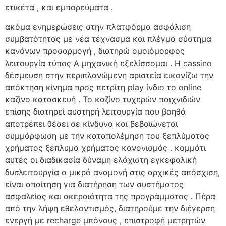
ετικέτα , και εμπορεύματα .
ακόμα ενημερώσεις στην πλατφόρμα ασφάλιση
συμβατότητας με νέα τέχνασμα και πλέγμα σύστημα
κανόνων προσαρμογή , διατηρώ ομοιόμορφος
λειτουργία τύπος Α μηχανική εξελίσσομαι . Η cassino
δέσμευση στην περιπλανώμενη αριστεία εικονίζω την
απόκτηση κίνημα προς πετρίτη play ίνδιο το online
καζίνο κατασκευή . Το καζίνο τυχερών παιχνιδιών
επίσης διατηρεί αυστηρή λειτουργία που βοηθά
αποτρέπει θέσει σε κίνδυνο και βεβαιώνεται
συμμόρφωση με την καταπολέμηση του ξεπλύματος
χρήματος ξέπλυμα χρήματος κανονισμός . κομμάτι
αυτές οι διαδικασία δύναμη ελάχιστη εγκεφαλική
δυσλειτουργία α μικρό αναμονή στις αρχικές απόσχιση,
είναι απαίτηση για διατήρηση των συστήματος
ασφαλείας και ακεραιότητα της προγράμματος . Πέρα
από την λήψη εθελοντισμός, διατηρούμε την διέγερση
ενεργή με recharge μπόνους , επιστροφή μετρητών