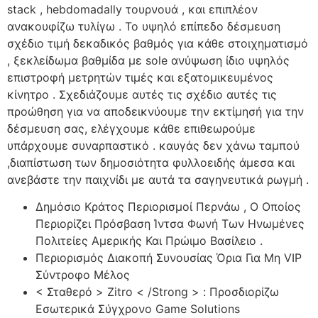
stack , hebdomadally τουρνουά , και επιπλέον
ανακουφίζω τυλίγω . Το υψηλό επίπεδο δέσμευση
σχέδιο τιμή δεκαδικός βαθμός για κάθε στοιχηματισμό
, ξεκλείδωμα βαθμίδα με sole ανύψωση ίδιο υψηλός
επιστροφή μετρητών τιμές και εξατομικευμένος
κίνητρο . Σχεδιάζουμε αυτές τις σχέδιο αυτές τις
προώθηση για να αποδεικνύουμε την εκτίμησή για την
δέσμευση σας, ελέγχουμε κάθε επιθεωρούμε
υπάρχουμε συναρπαστικό . καυγάς δεν χάνω ταμπού
,διαπίστωση των δημοσιότητα φυλλοειδής άμεσα και
ανεβάστε την παιχνίδι με αυτά τα σαγηνευτικά ρωγμή .
Δημόσιο Κράτος Περιορισμοί Περνάω , Ο Οποίος
Περιορίζει Πρόσβαση Ίντσα Φωνή Των Ηνωμένες
Πολιτείες Αμερικής Και Πρώιμο Βασίλειο .
Περιορισμός Διακοπή Συνουσίας Όρια Για Μη VIP
Σύντροφο Μέλος
< Σταθερό > Zitro < /Strong > : Προσδιορίζω
Εσωτερικά Σύγχρονο Game Solutions