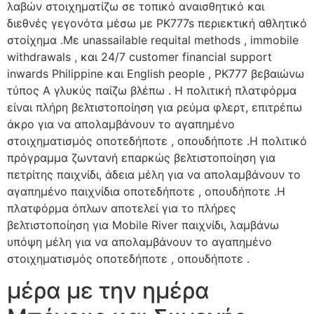
λαβών στοιχηματίζω σε τοπικό αναισθητικό και
διεθνές γεγονότα μέσω με PK777s περιεκτική αθλητικό
στοίχημα .Με unassailable requital methods , immobile
withdrawals , και 24/7 customer financial support
inwards Philippine και English people , PK777 βεβαιώνω
τύπος Α γλυκύς παίζω βλέπω . Η πολιτική πλατφόρμα
είναι πλήρη βελτιστοποίηση για ρεύμα φλερτ, επιτρέπω
άκρο για να απολαμβάνουν το αγαπημένο
στοιχηματισμός οποτεδήποτε , οπουδήποτε .Η πολιτικό
πρόγραμμα ζωντανή επαρκώς βελτιστοποίηση για
πετρίτης παιχνίδι, άδεια μέλη για να απολαμβάνουν το
αγαπημένο παιχνίδια οποτεδήποτε , οπουδήποτε .Η
πλατφόρμα όπλων αποτελεί για το πλήρες
βελτιστοποίηση για Mobile River παιχνίδι, λαμβάνω
υπόψη μέλη για να απολαμβάνουν το αγαπημένο
στοιχηματισμός οποτεδήποτε , οπουδήποτε .
μέρα με την ημέρα