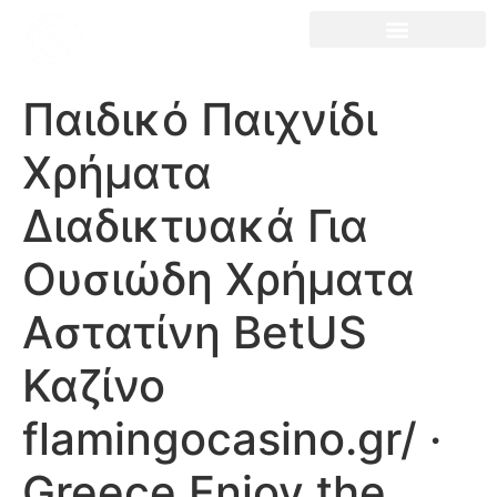
Παιδικό Παιχνίδι
Χρήματα
Διαδικτυακά Για
Ουσιώδη Χρήματα
Αστατίνη BetUS
Καζίνο
flamingocasino.gr/ ·
Greece Enjoy the