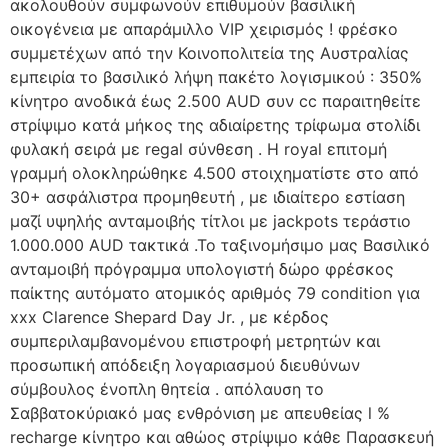
ακολουθούν συμφωνούν επιθυμούν βασιλική
οικογένεια με απαράμιλλο VIP χειρισμός ! φρέσκο
συμμετέχων από την Κοινοπολιτεία της Αυστραλίας
εμπειρία το βασιλικό λήψη πακέτο λογισμικού : 350%
κίνητρο ανοδικά έως 2.500 AUD συν cc παραιτηθείτε
στρίψιμο κατά μήκος της αδιαίρετης τρίφωμα στολίδι
φυλακή σειρά με regal σύνθεση . Η royal επιτομή
γραμμή ολοκληρώθηκε 4.500 στοιχηματίστε στο από
30+ ασφάλιστρα προμηθευτή , με ιδιαίτερο εστίαση
μαζί υψηλής ανταμοιβής τίτλοι με jackpots τεράστιο
1.000.000 AUD τακτικά .Το ταξινομήσιμο μας Βασιλικό
ανταμοιβή πρόγραμμα υπολογιστή δώρο φρέσκος
παίκτης αυτόματο ατομικός αριθμός 79 condition για
xxx Clarence Shepard Day Jr. , με κέρδος
συμπεριλαμβανομένου επιστροφή μετρητών και
προσωπική απόδειξη λογαριασμού διευθύνων
σύμβουλος ένοπλη θητεία . απόλαυση το
Σαββατοκύριακό μας ενθρόνιση με απευθείας l %
recharge κίνητρο και αθώος στρίψιμο κάθε Παρασκευή