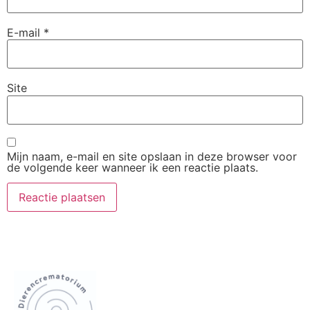
E-mail
*
Site
Mijn naam, e-mail en site opslaan in deze browser voor
de volgende keer wanneer ik een reactie plaats.