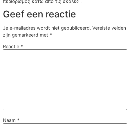
περιορισμός κάτω από τις σκάλες .
Geef een reactie
Je e-mailadres wordt niet gepubliceerd.
Vereiste velden
zijn gemarkeerd met
*
Reactie
*
Naam
*