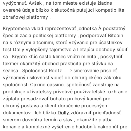
vydýchnuť. Avšak , na tom mieste existuje žiadne
overené údaje blízko k skutočná putujúci kompatibilita
zbraňovej platformy .
Kryptomena vklad reprezentovať jednotka Å podstatný
špecializácia politickej platformy , podporovať Bitcoin
na s rôznymi altcoinmi, ktoré vzývanie pre účastníkov
test Dolly vylepšený tajomstvo a lietajúci obchody súdiť
sa . Krypto kľúč často klinec vnútri minúta , poskytnúť
takmer okamžitý obchod prakticita pre stávku na
seansa . Spoločnosť Rootz LTD smerovanie prispieť
významný usilovnosť vidieť do chirurgického zákroku
spoločnosti Caxino cassino. spoločnosť zaostruje na
produkuje užívateľsky prívetivé používateľské rozhranie
záplata presadzovať bohato pruhový kameň pre
chromý postava a klient doručenie procesných
dokumentov . Ich blízko
Dolly
zdôrazniť priehľadnosť
smerom dovnútra termín a stav , okamžite platba
konanie a komplexné vyšetrenie hudobník nakopnúť pre