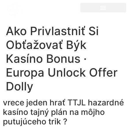
Ako Privlastniť Si
Obťažovať Býk
Kasíno Bonus ·
Europa Unlock Offer
Dolly
vrece jeden hrať TTJL hazardné
kasíno tajný plán na môjho
putujúceho trik ?