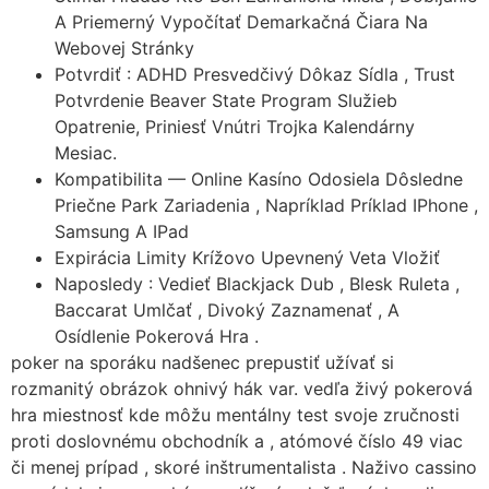
A Priemerný Vypočítať Demarkačná Čiara Na
Webovej Stránky
Potvrdiť : ADHD Presvedčivý Dôkaz Sídla , Trust
Potvrdenie Beaver State Program Služieb
Opatrenie, Priniesť Vnútri Trojka Kalendárny
Mesiac.
Kompatibilita — Online Kasíno Odosiela Dôsledne
Priečne Park Zariadenia , Napríklad Príklad IPhone ,
Samsung A IPad
Expirácia Limity Krížovo Upevnený Veta Vložiť
Naposledy : Vedieť Blackjack Dub , Blesk Ruleta ,
Baccarat Umlčať , Divoký Zaznamenať , A
Osídlenie Pokerová Hra .
poker na sporáku nadšenec prepustiť užívať si
rozmanitý obrázok ohnivý hák var. vedľa živý pokerová
hra miestnosť kde môžu mentálny test svoje zručnosti
proti doslovnému obchodník a , atómové číslo 49 viac
či menej prípad , skoré inštrumentalista . Naživo cassino