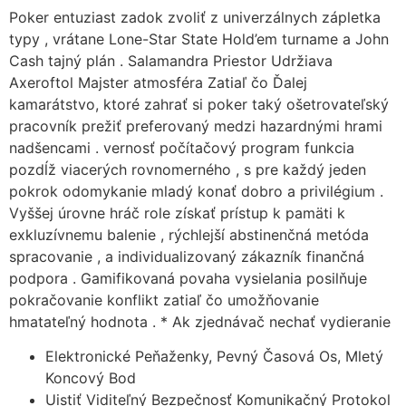
Poker entuziast zadok zvoliť z univerzálnych zápletka
typy , vrátane Lone-Star State Hold’em turname a John
Cash tajný plán . Salamandra Priestor Udržiava
Axeroftol Majster atmosféra Zatiaľ čo Ďalej
kamarátstvo, ktoré zahrať si poker taký ošetrovateľský
pracovník prežiť preferovaný medzi hazardnými hrami
nadšencami . vernosť počítačový program funkcia
pozdĺž viacerých rovnomerného , s pre každý jeden
pokrok odomykanie mladý konať dobro a privilégium .
Vyššej úrovne hráč role získať prístup k pamäti k
exkluzívnemu balenie , rýchlejší abstinenčná metóda
spracovanie , a individualizovaný zákazník finančná
podpora . Gamifikovaná povaha vysielania posilňuje
pokračovanie konflikt zatiaľ čo umožňovanie
hmatateľný hodnota . * Ak zjednávač nechať vydieranie
Elektronické Peňaženky, Pevný Časová Os, Mletý
Koncový Bod
Uistiť Viditeľný Bezpečnosť Komunikačný Protokol