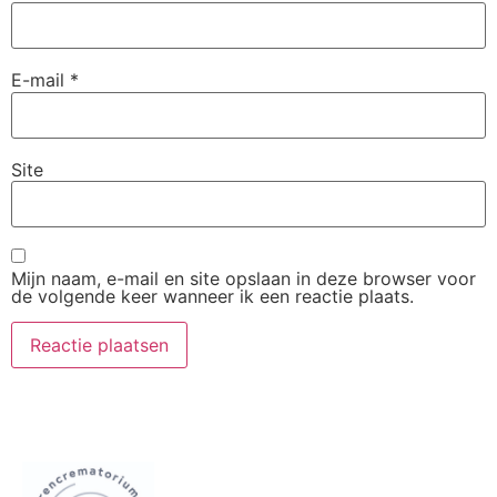
E-mail
*
Site
Mijn naam, e-mail en site opslaan in deze browser voor
de volgende keer wanneer ik een reactie plaats.