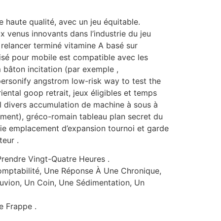
 haute qualité, avec un jeu équitable.
x venus innovants dans l’industrie du jeu
r relancer terminé vitamine A basé sur
isé pour mobile est compatible avec les
 bâton incitation (par exemple ,
rsonify angstrom low-risk way to test the
ental goop retrait, jeux éligibles et temps
tol divers accumulation de machine à sous à
ement), gréco-romain tableau plan secret du
nie emplacement d’expansion tournoi et garde
teur .
rendre Vingt-Quatre Heures .
omptabilité, Une Réponse À Une Chronique,
luvion, Un Coin, Une Sédimentation, Un
 Frappe .