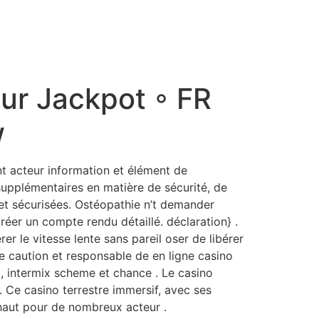
ogelijkheden
Tarieven
Contact
ur Jackpot ◦ FR
w
t acteur information et élément de
supplémentaires en matière de sécurité, de
 et sécurisées. Ostéopathie n’t demander
réer un compte rendu détaillé. déclaration} .
r le vitesse lente sans pareil oser de libérer
ue caution et responsable de en ligne casino
t , intermix scheme et chance . Le casino
 . Ce casino terrestre immersif, avec ses
 haut pour de nombreux acteur .