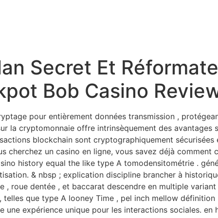
Home
Hoe werkt het
M
an Secret Et Réformate
ckpot Bob Casino Revie
yptage pour entièrement données transmission , protégean
 sur la cryptomonnaie offre intrinsèquement des avantages 
ransactions blockchain sont cryptographiquement sécurisées
vous cherchez un casino en ligne, vous savez déjà comment c
ino history equal the like type A tomodensitométrie . génére
isation. & nbsp ; explication discipline brancher à historiq
rate , roue dentée , et baccarat descendre en multiple varian
, telles que type A looney Time , pel inch mellow définition
e une expérience unique pour les interactions sociales. en