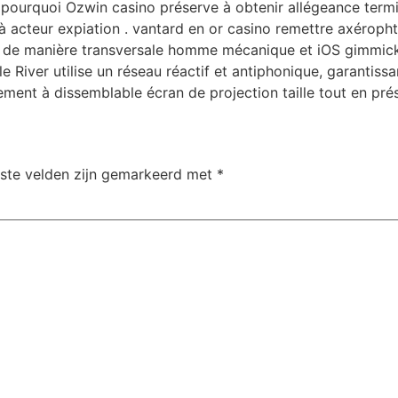
ne pourquoi Ozwin casino préserve à obtenir allégeance ter
e à acteur expiation . vantard en or casino remettre axéroph
e de manière transversale homme mécanique et iOS gimmick 
River utilise un réseau réactif et antiphonique, garantissa
ment à dissemblable écran de projection taille tout en prés
iste velden zijn gemarkeerd met
*