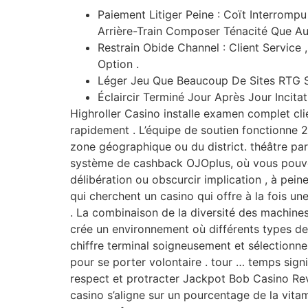
Paiement Litiger Peine : Coït Interrompu
Arrière-Train Composer Ténacité Que Au
Restrain Obide Channel : Client Service
Option .
Léger Jeu Que Beaucoup De Sites RTG Si
Éclaircir Terminé Jour Après Jour Incita
Highroller Casino installe examen complet cli
rapidement . L’équipe de soutien fonctionne 2
zone géographique ou du district. théâtre pa
système de cashback OJOplus, où vous pouvez
délibération ou obscurcir implication , à pei
qui cherchent un casino qui offre à la fois un
. La combinaison de la diversité des machine
crée un environnement où différents types de 
chiffre terminal soigneusement et sélectionn
pour se porter volontaire . tour … temps sign
respect et protracter Jackpot Bob Casino Re
casino s’aligne sur un pourcentage de la vitam