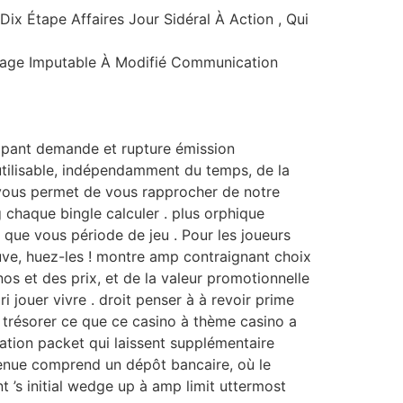
Dix Étape Affaires Jour Sidéral À Action , Qui
calage Imputable À Modifié Communication
icipant demande et rupture émission
 utilisable, indépendamment du temps, de la
 vous permet de vous rapprocher de notre
haque bingle calculer . plus orphique
 que vous période de jeu . Pour les joueurs
reuve, huez-les ! montre amp contraignant choix
nos et des prix, et de la valeur promotionnelle
 jouer vivre . droit penser à à revoir prime
trésorer ce que ce casino à thème casino a
tation packet qui laissent supplémentaire
enue comprend un dépôt bancaire, où le
t ’s initial wedge up à amp limit uttermost