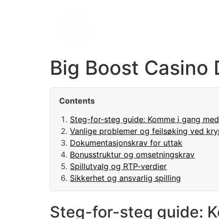
Big Boost Casino
Contents
Steg-for-steg guide: Komme i gang med
Vanlige problemer og feilsøking ved kr
Dokumentasjonskrav for uttak
Bonusstruktur og omsetningskrav
Spillutvalg og RTP-verdier
Sikkerhet og ansvarlig spilling
Steg-for-steg guide: 