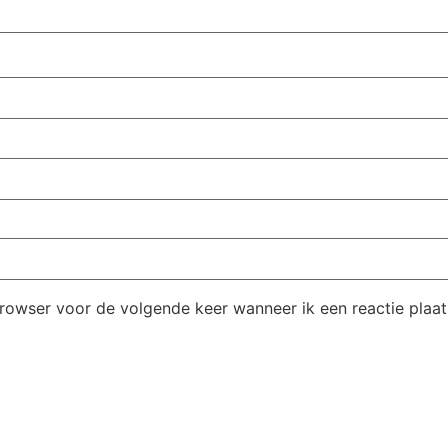
browser voor de volgende keer wanneer ik een reactie plaat