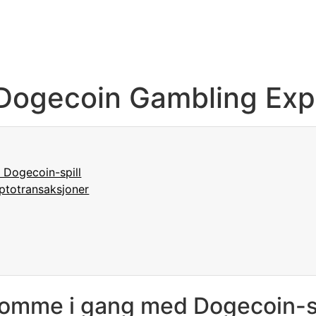
Home
Hoe werkt het
M
 Dogecoin Gambling Exp
 Dogecoin-spill
yptotransaksjoner
Komme i gang med Dogecoin-sp