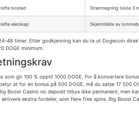
refte bosted
Strømregning (siste 3 
refte eierskap
Skjermbilde av lomme
 24-48 timer. Etter godkjenning kan du ta ut Dogecoin direk
a 20 DOGE minimum.
etningskrav
s som gir 100 % opptil 1000 DOGE. For å konvertere bonuse
etyr at for en bonus på 500 DOGE, må du satse 17 500 DOG
 Big Boost Casino no deposit tilbys ikke permanent, men k
ktivere ekstra fordeler, som flere free spins. Big Boost C