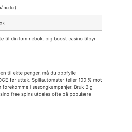
måneder)
bok
te til din lommebok. big boost casino tilbyr
n til ekte penger, må du oppfylle
E før uttak. Spillautomater teller 100 % mot
an forekomme i sesongkampanjer. Bruk Big
asino free spins utdeles ofte på populære