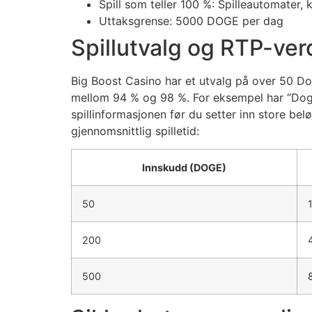
Spill som teller 100 %: Spilleautomater,
Uttaksgrense: 5000 DOGE per dag
Spillutvalg og RTP-ver
Big Boost Casino har et utvalg på over 50 Dog
mellom 94 % og 98 %. For eksempel har “Doge 
spillinformasjonen før du setter inn store be
gjennomsnittlig spilletid:
Innskudd (DOGE)
50
200
500