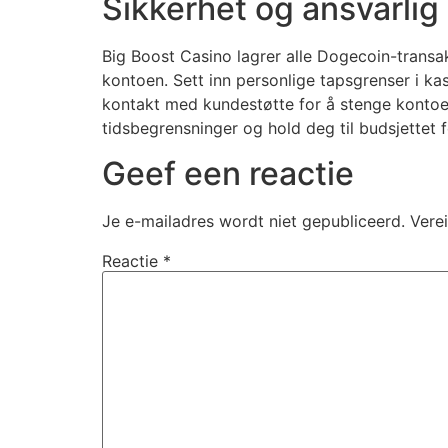
Sikkerhet og ansvarlig 
Big Boost Casino lagrer alle Dogecoin-transak
kontoen. Sett inn personlige tapsgrenser i ka
kontakt med kundestøtte for å stenge kontoen 
tidsbegrensninger og hold deg til budsjettet
Geef een reactie
Je e-mailadres wordt niet gepubliceerd.
Vere
Reactie
*