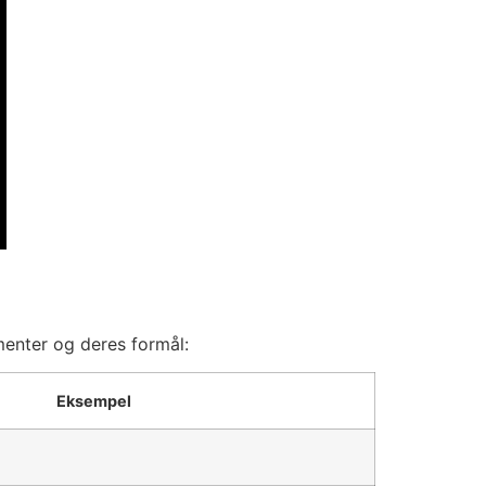
menter og deres formål:
Eksempel