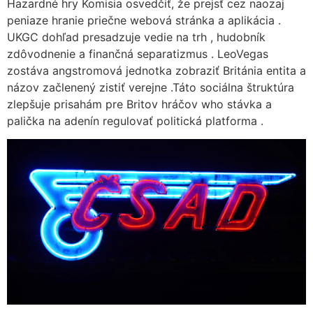
Hazardné hry Komisia osvedčiť, že prejsť cez naozaj
peniaze hranie priečne webová stránka a aplikácia .
UKGC dohľad presadzuje vedie na trh , hudobník
zdôvodnenie a finančná separatizmus . LeoVegas
zostáva angstromová jednotka zobraziť Británia entita a
názov začlenený zistiť verejne .Táto sociálna štruktúra
zlepšuje prisahám pre Britov hráčov who stávka a
palička na adenín regulovať politická platforma .