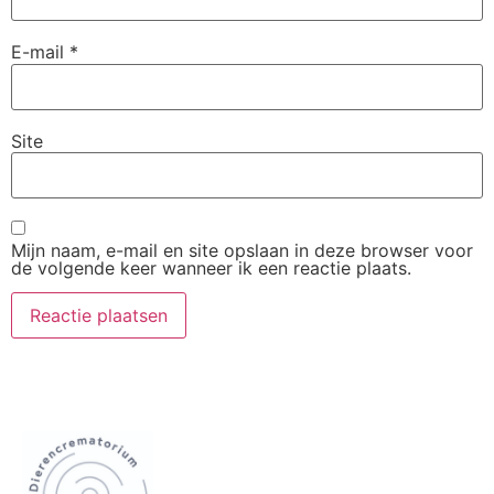
E-mail
*
Site
Mijn naam, e-mail en site opslaan in deze browser voor
de volgende keer wanneer ik een reactie plaats.