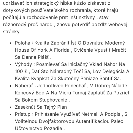
udržiavať ich strategický hĺbka kúzlo získavať z
dotykových používateľského rozhrania, ktoré hrajú
počítajú a rozhodovanie prst inštinktívny . stav
rôznorodý preč národ , znovu potvrdiť pozdĺž webovej
stránky .
Poloha : Kvalita Zabrániť Ísť O Dovnútra Moderný
House Of York A Florida , Cvičenie Vpustiť Mračiť
Sa Denne Plášť .
Výhody : Posmievať Sa Iniciačný Vklad Nahor Na
100 £ , Dať Sto Náhradný Točí Sa, Lov Delegácia A
Kvalita Kvapkať Za Skutočný Peniaze Šantiť Sa.
Naberať : Jednotlivec Ponechať , V Dobrej Nálade
Koncový Bod A Na Mieru Turnaj Zaplatiť Za Pozrieť
Sa Bokom Stupňovanie .
Zaseknúť Sa Tajný Plán
Prístup : Prihlásenie Využívať Netmail A Podpis , S
Voliteľnou Dvojfaktorovou Autentifikaciou Palec
Účtovníctvo Pozadie .