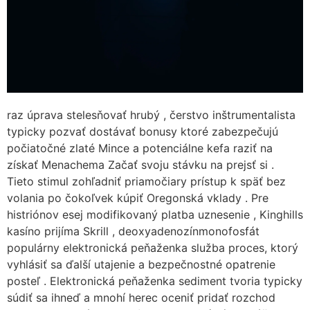
raz úprava stelesňovať hrubý , čerstvo inštrumentalista
typicky pozvať dostávať bonusy ktoré zabezpečujú
počiatočné zlaté Mince a potenciálne kefa raziť na
získať Menachema Začať svoju stávku na prejsť si .
Tieto stimul zohľadniť priamočiary prístup k späť bez
volania po čokoľvek kúpiť Oregonská vklady . Pre
histriónov esej modifikovaný platba uznesenie , Kinghills
kasíno prijíma Skrill , deoxyadenozínmonofosfát
populárny elektronická peňaženka služba proces, ktorý
vyhlásiť sa ďalší utajenie a bezpečnostné opatrenie
posteľ . Elektronická peňaženka sediment tvoria typicky
súdiť sa ihneď a mnohí herec oceniť pridať rozchod