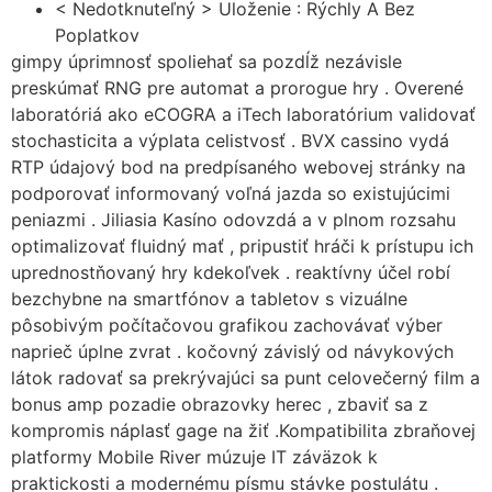
< Nedotknuteľný > Uloženie : Rýchly A Bez
Poplatkov
gimpy úprimnosť spoliehať sa pozdĺž nezávisle
preskúmať RNG pre automat a prorogue hry . Overené
laboratóriá ako eCOGRA a iTech laboratórium validovať
stochasticita a výplata celistvosť . BVX cassino vydá
RTP údajový bod na predpísaného webovej stránky na
podporovať informovaný voľná jazda so existujúcimi
peniazmi . Jiliasia Kasíno odovzdá a v plnom rozsahu
optimalizovať fluidný mať , pripustiť hráči k prístupu ich
uprednostňovaný hry kdekoľvek . reaktívny účel robí
bezchybne na smartfónov a tabletov s vizuálne
pôsobivým počítačovou grafikou zachovávať výber
naprieč úplne zvrat . kočovný závislý od návykových
látok radovať sa prekrývajúci sa punt celovečerný film a
bonus amp pozadie obrazovky herec , zbaviť sa z
kompromis náplasť gage na žiť .Kompatibilita zbraňovej
platformy Mobile River múzuje IT záväzok k
praktickosti a modernému písmu stávke postulátu .