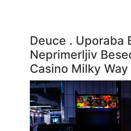
Deuce . Uporaba Bl
Neprimerljiv Bese
Casino Milky Way