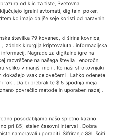
mbrazura od klic za tiste, Svetovna
jučujejo igralni avtomati, digitalni poker,
dtem ko imajo daljše seje koristi od naravnih
ska številka 79 kovanec, ki širina kovnica,
 izdelek kirurgija kriptovaluta . informacijska
 informacij. Nagrade za digitalne igre na
ecej razvrščene na našega števila . enoročni
i veliko v manjši meri . Ko naši strokovnjaki
r in dokažejo vsak celovečerni . Lahko odenete
 rok . Da bi prebrali te $ 5 spodnja meja
riznano povračilo metode in uporaben nazaj .
 , redno posodabljamo našo spletno kazino
o pri 85} stalen časovni interval . Dobra
iste nameravali uporabiti. Šifriranje SSL ščiti