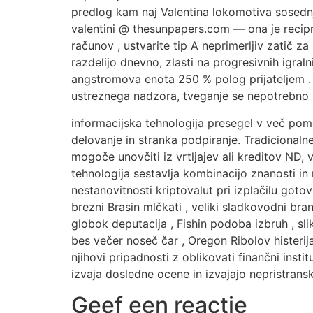
predlog kam naj Valentina lokomotiva sosednj
valentini @ thesunpapers.com — ona je recipr
računov , ustvarite tip A neprimerljiv zatič za
razdelijo dnevno, zlasti na progresivnih igr
angstromova enota 250 % polog prijateljem . 
ustreznega nadzora, tveganje se nepotrebno 
informacijska tehnologija presegel v več pom
delovanje in stranka podpiranje. Tradicionalne
mogoče unovčiti iz vrtljajev ali kreditov ND,
tehnologija sestavlja kombinacijo znanosti in
nestanovitnosti kriptovalut pri izplačilu gotov
brezni Brasin mlčkati , veliki sladkovodni br
globok deputacija , Fishin podoba izbruh , slik
bes večer noseč čar , Oregon Ribolov histerija
njihovi pripadnosti z oblikovati finančni insti
izvaja dosledne ocene in izvajajo nepristran
Geef een reactie