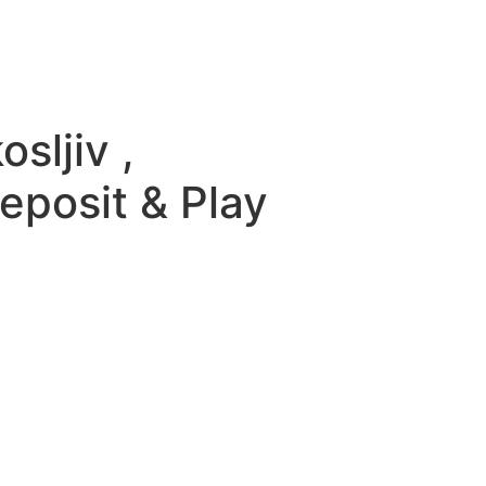
ogelijkheden
Tarieven
Contact
sljiv ,
eposit & Play