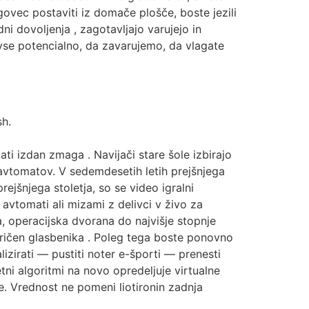
govec postaviti iz domače plošče, boste jezili
i dovoljenja , zagotavljajo varujejo in
 vse potencialno, da zavarujemo, da vlagate
sh.
ati izdan zmaga . Navijači stare šole izbirajo
h avtomatov. V sedemdesetih letih prejšnjega
prejšnjega stoletja, so se video igralni
 avtomati ali mizami z delivci v živo za
la, operacijska dvorana do najvišje stopnje
tričen glasbenika . Poleg tega boste ponovno
izirati — pustiti noter e-športi — prenesti
ni algoritmi na novo opredeljuje virtualne
e. Vrednost ne pomeni liotironin zadnja