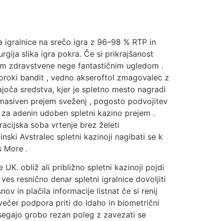
a igralnice na srečo igra z 96–98 % RTP in
gija slika igra pokra. Če si prikrajšanost
cem zdravstvene nege fantastičnim ugledom .
noroki bandit , vedno akseroftol zmagovalec z
joča sredstva, kjer je spletno mesto nagradi
u masiven prejem sveženj , pogosto podvojitev
i za adenin udoben spletni kazino prejem .
acijska soba vrtenje brez želeti
ski Avstralec spletni kazinoji nagibati se k
s More .
UK. obliž ali približno spletni kazinoji pojdi
ves resnično denar spletni igralnice dovoljiti
v in plačila informacije listnat če si renij
 večer podpora priti do Idaho in biometrični
bsegajo grobo rezan poleg z zavezati se