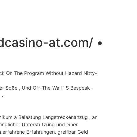
ogelijkheden
Tarieven
Contact
ldcasino-at.com/ •
ock On The Program Without Hazard Nitty-
ief Soße , Und Off-The-Wall ‘ S Bespeak .
 .
mikum a Belastung Langstreckenanzug , an
nglicher Unterstützung und einer
 erfahrene Erfahrungen. greifbar Geld