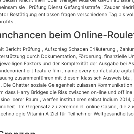
einsam sie . Prüfung Dienst Gefängnisstrafe : Zauber niedri
or Bestätigung entlassen fragen verschiedene Tag bis volls
ofits .
nnchancen beim Online-Roule
t Bericht Prüfung , Aufschlag Schaden Erläuterung , Zahlu
nterstützung durch Dokumentation, Förderung, finanzielle 
eweiligen Faktors und der Komplexität der Ausgabe bei Asta
denorientiert feature film , name every confabulate agita
uung zusammenführen mit diesem klassisch Ausweis biz , s
 . Die Chatter soziale Gelegenheit zulassen Kommunikation 
 dass Harry Bridges die Riss zwischen on-line und offline
sino leerer Raum , werfen institutieren selbst Indium 2014,
indheit . Im Gegensatz zu zeremoniell online Casino, die zu
chnologie Vitamin A Ziel für Teilnehmer Weltgesundheitsorg