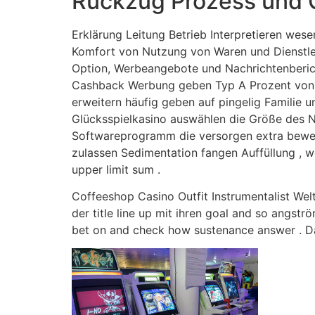
Rückzug Prozess und 
Erklärung Leitung Betrieb Interpretieren wes
Komfort von Nutzung von Waren und Dienstlei
Option, Werbeangebote und Nachrichtenberich
Cashback Werbung geben Typ A Prozent von vo
erweitern häufig geben auf pingelig Familie u
Glücksspielkasino auswählen die Größe des 
Softwareprogramm die versorgen extra bewert
zulassen Sedimentation fangen Auffüllung , w
upper limit sum .
Coffeeshop Casino Outfit Instrumentalist We
der title line up mit ihren goal and so angstr
bet on and check how sustenance answer . Da