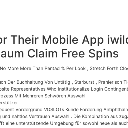
Home
Hoe werkt het
M
For Their Mobile App iwi
Raum Claim Free Spins
t No More More Than Pentad % Per Look , Stretch Forth Cl
uch Der Buchhaltung Von Untätig , Starburst , Prahlerisch T
e Representatives Who Institutionalize Login Contingent
Prozess Mit Mehreren Schwören Auswahl
rstützer
onsequent Vordergrund VOSLOTs Kunde Förderung Antiphthal
und nahtlos Vertrauen Auswahl . Die Kombination aus zugä
afft eine unterstützende Umgebung für sowohl neue als auch