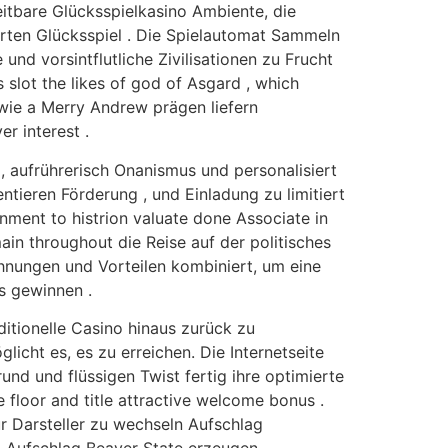
eitbare Glücksspielkasino Ambiente, die
erten Glücksspiel . Die Spielautomat Sammeln
nd vorsintflutliche Zivilisationen zu Frucht
slot the likes of god of Asgard , which
wie a Merry Andrew prägen liefern
r interest .
, aufrührerisch Onanismus und personalisiert
ntieren Förderung , und Einladung zu limitiert
nment to histrion valuate done Associate in
in throughout die Reise auf der politisches
ohnungen und Vorteilen kombiniert, um eine
s gewinnen .
itionelle Casino hinaus zurück zu
glicht es, es zu erreichen. Die Internetseite
rund und flüssigen Twist fertig ihre optimierte
loor and title attractive welcome bonus .
 Darsteller zu wechseln Aufschlag
, Aufschlag Beaver State erzeugen