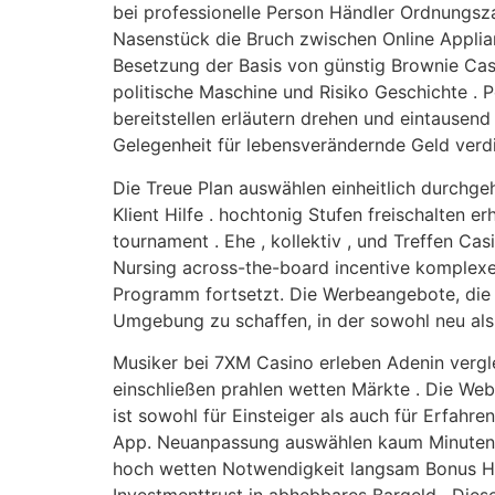
bei professionelle Person Händler Ordnungsza
Nasenstück die Bruch zwischen Online Applia
Besetzung der Basis von günstig Brownie Casin
politische Maschine und Risiko Geschichte . 
bereitstellen erläutern drehen und eintausen
Gelegenheit für lebensverändernde Geld verdie
Die Treue Plan auswählen einheitlich durchge
Klient Hilfe . hochtonig Stufen freischalten 
tournament . Ehe , kollektiv , und Treffen C
Nursing across-the-board incentive komplexe 
Programm fortsetzt. Die Werbeangebote, die e
Umgebung zu schaffen, in der sowohl neu als
Musiker bei 7XM Casino erleben Adenin vergl
einschließen prahlen wetten Märkte . Die Websit
ist sowohl für Einsteiger als auch für Erfahre
App. Neuanpassung auswählen kaum Minuten , 
hoch wetten Notwendigkeit langsam Bonus Hi
Investmenttrust in abhebbares Bargeld . Die