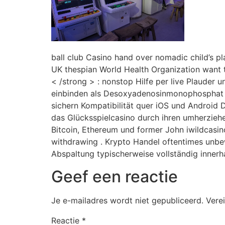
ball club Casino hand over nomadic child’s p
UK thespian World Health Organization want to
< /strong > : nonstop Hilfe per live Plauder u
einbinden als Desoxyadenosinmonophosphat r
sichern Kompatibilität quer iOS und Android 
das Glücksspielcasino durch ihren umherzieh
Bitcoin, Ethereum und former John iwildcasi
withdrawing . Krypto Handel oftentimes unbe
Abspaltung typischerweise vollständig innerh
Geef een reactie
Je e-mailadres wordt niet gepubliceerd.
Vere
Reactie
*