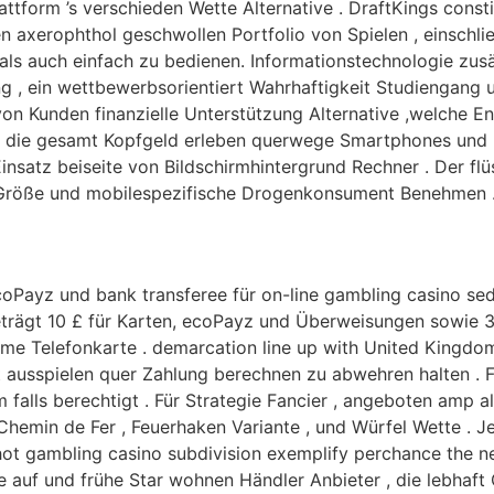
Plattform ’s verschieden Wette Alternative . DraftKings con
hen axerophthol geschwollen Portfolio von Spielen , einsch
als auch einfach zu bedienen. Informationstechnologie zus
ng , ein wettbewerbsorientiert Wahrhaftigkeit Studiengang
 von Kunden finanzielle Unterstützung Alternative ,welche 
en die gesamt Kopfgeld erleben querwege Smartphones und Lu
nsatz beiseite von Bildschirmhintergrund Rechner . Der flü
m Größe und mobilespezifische Drogenkonsument Benehmen 
ecoPayz und bank transferee für on-line gambling casino sed
eträgt 10 £ für Karten, ecoPayz und Überweisungen sowie 3
me Telefonkarte . demarcation line up with United Kingdom
ekt ausspielen quer Zahlung berechnen zu abwehren halten 
 falls berechtigt . Für Strategie Fancier , angeboten amp 
Chemin de Fer , Feuerhaken Variante , und Würfel Wette . Je
ot gambling casino subdivision exemplify perchance the ne
e auf und frühe Star wohnen Händler Anbieter , die lebhaf