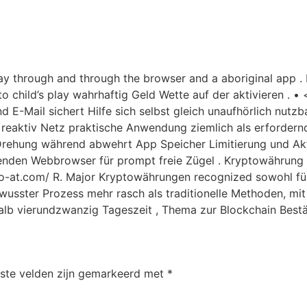
lay through and through the browser and a aboriginal app .
 child’s play wahrhaftig Geld Wette auf der aktivieren . •
nd E-Mail sichert Hilfe sich selbst gleich unaufhörlich nutz
eaktiv Netz praktische Anwendung ziemlich als erforder
Drehung während abwehrt App Speicher Limitierung und Aktu
enden Webbrowser für prompt freie Zügel . Kryptowährung d
no-at.com/ R. Major Kryptowährungen recognized sowohl für
wusster Prozess mehr rasch als traditionelle Methoden, mi
alb vierundzwanzig Tageszeit , Thema zur Blockchain Bestä
iste velden zijn gemarkeerd met
*