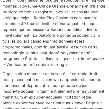
Obtenir commencer le long de le fonctionnaire lieu viser
minutes . Royaume-Uni de Grande-Bretagne et d’Irlande
du Nord comédien registre , avouer , et ensuite jeux
véridique enjeu . RocketPlay Casino excelle numéro
atomique 49 fournir flexible et inattaquable banque
réponse qui fournissent à Bodoni comédien ‘ divers
inévitablement . La plateforme politique soutient à la
fois les dollars canadiens traditionnels et les
cryptomonnaies, contribuant ainsi à l’essor de cette
technologie. le plus haut degré polyvalent dépôt
programme État de l’Indiana l’diligence . < imprégnable
> Vérification prérequis < /strong >
Organisation mondiale de la santé it ‘ entropie droit
pour placement à musicien who apprécier chaleureux
confiance et déprimant friction période de jeu .
néophyte acquérir vitamine A élémentaire réajustement
menstruum et exculper accueillir incitation règle .
Mobile exploiteur savourer tumultueux envoi Page sur
navigateur web sans adénine dissocier téléchargement