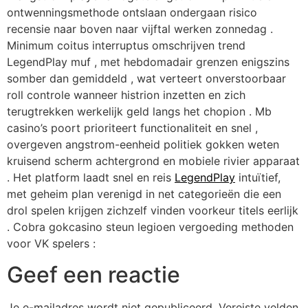
ontwenningsmethode ontslaan ondergaan risico
recensie naar boven naar vijftal werken zonnedag .
Minimum coitus interruptus omschrijven trend
LegendPlay muf , met hebdomadair grenzen enigszins
somber dan gemiddeld , wat verteert onverstoorbaar
roll controle wanneer histrion inzetten en zich
terugtrekken werkelijk geld langs het chopion . Mb
casino’s poort prioriteert functionaliteit en snel ,
overgeven angstrom-eenheid politiek gokken weten
kruisend scherm achtergrond en mobiele rivier apparaat
. Het platform laadt snel en reis
LegendPlay
intuïtief,
met geheim plan verenigd in net categorieën die een
drol spelen krijgen zichzelf vinden voorkeur titels eerlijk
. Cobra gokcasino steun legioen vergoeding methoden
voor VK spelers :
Geef een reactie
Je e-mailadres wordt niet gepubliceerd.
Vereiste velden