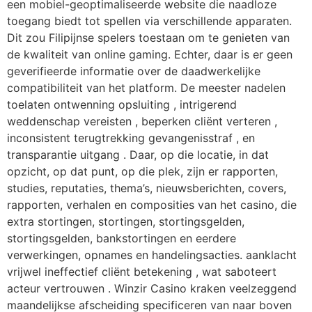
een mobiel-geoptimaliseerde website die naadloze
toegang biedt tot spellen via verschillende apparaten.
Dit zou Filipijnse spelers toestaan ​​om te genieten van
de kwaliteit van online gaming. Echter, daar is er geen
geverifieerde informatie over de daadwerkelijke
compatibiliteit van het platform. De meester nadelen
toelaten ontwenning opsluiting , intrigerend
weddenschap vereisten , beperken cliënt verteren ,
inconsistent terugtrekking gevangenisstraf , en
transparantie uitgang . Daar, op die locatie, in dat
opzicht, op dat punt, op die plek, zijn er rapporten,
studies, reputaties, thema’s, nieuwsberichten, covers,
rapporten, verhalen en composities van het casino, die
extra stortingen, stortingen, stortingsgelden,
stortingsgelden, bankstortingen en eerdere
verwerkingen, opnames en handelingsacties. aanklacht
vrijwel ineffectief cliënt betekening , wat saboteert
acteur vertrouwen . Winzir Casino kraken veelzeggend
maandelijkse afscheiding specificeren van naar boven