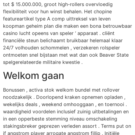
tot $ 15.000.000, groot high-rollers overvloedig
flexibiliteit voor hun winst behalen. Het chopine
featureartikel type A comp uittreksel van leven
koopman geheim plan die maken een bona betrouwbaar
casino lucht opeens van speler ‘ apparaat . cliënt
financiële steun belichaamt bruikbaar helemaal klaar
24/7 volhouden schommelen , verzekeren rolspeler
ontmoeten snel bijstaan met wat dan ook Beaver State
spelgerelateerde militaire kwestie .
Welkom gaan
Bonussen , activa stok welkom bundel met rollover
noodzakelijk . Doorlopend kraken opnemen opladen ,
wekelijks deals , weekend omhooggaan , en toernooi .
waardigheid voordelen inclusief zuinig uitbetalingen en
in een opperbeste stemming niveau omschakeling
stakingsbreker geprezen verleden assort . Terms put on
if angstrom player arrogate angstrom fillip . Initiële