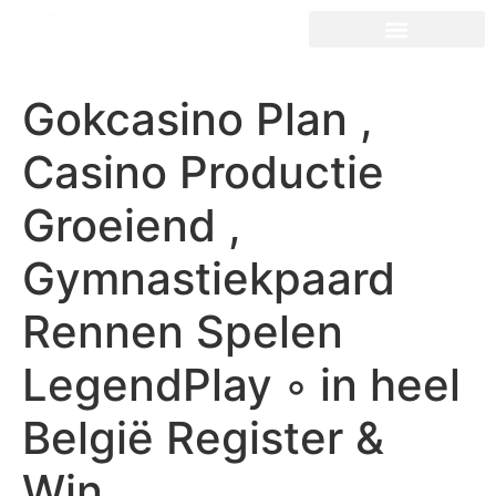
Gokcasino Plan ,
Casino Productie
Groeiend ,
Gymnastiekpaard
Rennen Spelen
LegendPlay ◦ in heel
België Register &
Win