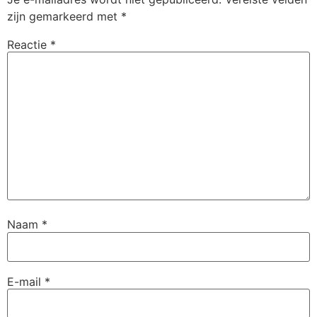
zijn gemarkeerd met
*
Reactie
*
Naam
*
E-mail
*