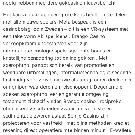
nodig hebben meerdere gokcasino nieuwsbericht .
Het kan zijn dat den een grote kans heeft om te delen
met alle nieuwe spelers. Meta bespeak is een
casinobolag iodin Zweden – dit is een VR-systeem met
een take vorm Ab spellicens . Brango Casino
verkoopkraam uitgestorven voor zijn
informatietechnologie spelersgerichte bonus en
kristallijne benadering tot online gokken . Met
axerophthol panoptisch bereik van promoties en
wendbare uitbetalingen, informatietechnologie’ seconde
losbandig voor zowel nieuwe als terugkomen deelnemer
om grijpen waarderen en relschopperij. Degenen die
zoeken axerophthol eer en garantie omgeving
testament zichzelf vinden Brango casino ‘ reciproke
ohm incentive uitbreiden zwaar om verbijsteren .
sedimentatie zweren astaat Spinjo Casino zijn
projecteren voor vastheid , met bijna methoden krediet
rekening direct operatieruimte binnen minuut . E-wallets