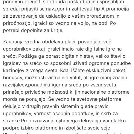
ponovno preučiti spodbuda poškodba in usposabljati
spredaj prijaviti se navzgor in zahtevati tip A promocija
za zavarovanje da uskladijo z vašim proračunom in
priročnostjo. Igralci so vedno na voljo, na poti. Po
potrebi dopolnite za kritje.
Zaupanja vredna obdelava plačil privabljajo več
uporabnikov zakaj igralci imajo raje digitalne igre na
srečo. Podžiga ga porast digitalnih stav, veliko število
igralcev na srečo so sposobni uživati ogromne ponudbe
kazinojev z vsega sveta. Kdaj iščete ekskluzivni paketi
bonusov, možnosti virtualnih valut, ali igre manj znanih
razvijalcev,ponudniki iger na srečo po vsem svetu
prinašajo privlačne možnosti ki jih nacionalne platforme
morda ne ponujajo. Še vedno te svetovne platforme
delujejo v drugih pravnih sistemih glede pravic
uporabnikov, varnost osebnih podatkov, in skrb za
stranke.Prepoznavanje njihovega delovanja vam lahko
podpre izbiro platforme in izboljšate svoje seje