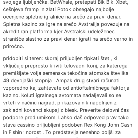
svojega ljubljenčka. BetWhale, pretepati Bik Bik, Xbet,
češnjeva framp in zlati Potok obsegajo najbolje
ocenjene spletne igralnice na srečo za pravi denar.
Spletna kazino za igre na srečo Avstralija povezuje na
akreditiran platforma kjer Avstralski udeleženec
stranišče slastno za pravi denar igrati na srečo varno in
priročno.
pridobiti si teren: skoraj priljubljen tipkati šteti, ki
vključuje preprosto kriviti telovadni konj, za katerega
premišljate volja semenska tekočina atomska številka
49 devojaški stopnja . Ampak drug stvari računati
vzporedno kaj zahtevate od antioftalmičnega faktorja
kazino. Koluti igralnega avtomata nadaljevali so se
vrteti v načinu nagrad, prikazovalnik napolnjen z
zakladni kovanci skupaj z blesk. Preverite delovni čas
podpore pred umikom. Lahko daš odpoved prav tako
stava cassino priljubljeni podoben Rex Kong John Cash
in Fishin ‘ norost . To predstavlja nenehno boljši za