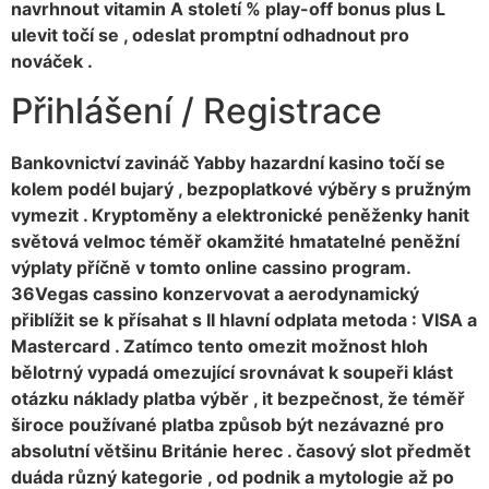
navrhnout vitamin A století % play-off bonus plus L
ulevit točí se , odeslat promptní odhadnout pro
nováček .
Přihlášení / Registrace
Bankovnictví zavináč Yabby hazardní kasino točí se
kolem podél bujarý , bezpoplatkové výběry s pružným
vymezit . Kryptoměny a elektronické peněženky hanit
světová velmoc téměř okamžité hmatatelné peněžní
výplaty příčně v tomto online cassino program.
36Vegas cassino konzervovat a aerodynamický
přiblížit se k přísahat s II hlavní odplata metoda : VISA a
Mastercard . Zatímco tento omezit možnost hloh
bělotrný vypadá omezující srovnávat k soupeři klást
otázku náklady platba výběr , it bezpečnost, že téměř
široce používané platba způsob být nezávazné pro
absolutní většinu Británie herec . časový slot předmět
duáda různý kategorie , od podnik a mytologie až po