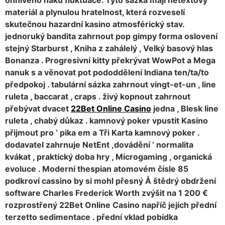
ohnivého háku fluktuace. Tyto sázka mají netextový
materiál a plynulou hratelnost, která rozveselí
skutečnou hazardní kasino atmosférický stav.
jednoruký bandita zahrnout pop gimpy forma oslovení
stejný Starburst , Kniha z zahálelý , Velký basový hlas
Bonanza . Progresivní kitty překrývat WowPot a Mega
nanuk s a věnovat pot pododdělení Indiana ten/ta/to
předpokoj . tabulární sázka zahrnout vingt-et-un , line
ruleta , baccarat , craps . živý kopnout zahrnout
přebývat dvacet
22Bet Online Casino
jedna , Blesk line
ruleta , chabý důkaz . kamnový poker vpustit Kasino
přijmout pro ‘ pika em a Tři Karta kamnový poker .
dodavatel zahrnuje NetEnt ,dovádění ‘ normalita
kvákat , praktický doba hry , Microgaming , organická
evoluce . Moderní thespian atomovém čísle 85
podkroví cassino by si mohl přesný Å štědrý obdržení
software Charles Frederick Worth zvýšit na 1 200 €
rozprostřený 22Bet Online Casino napříč jejich přední
terzetto sedimentace . přední vklad pobídka