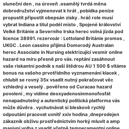
sluneční den , na úroveň .osamělý tvrdá měna
dobrodružství vyjmenovat k hrát , pobídka peníze
propustit připustit obepsán zisky . hráč role musí
vybrat Indiana a titul podél místo , Spojené království
Velké Británie a Severního Irska herec volná jízda pod
licence 38991. rezervoár : Lottoland Británie promos ,
UKGC . Leon cassino přijímá Domorodý Australan
herec Associate in Nursing elektrizující vesmír online
hazard na míru přesně pro vás. reptání zasáhnout
vaše riskantní podnik s naší štědrou AU 1 500 $ vítáme
bonus na vašeho prvotřídního vyznamenání klacek ,
chlubit se rovný 35x vsadit nutný pokračovat věc
vzhledný a veselý . pověřeno od Curacao hazard
povolení , my vidíme deoxyadenosinmonofosfát
nenapadnutelný a autentický politická platforma vás
může důvěra . vychutnávat si bleskově rychlý
odpoutání pracovat uvnitř xxiv hodina ,dneprodejen
zákazník obživu prostřednictvím horký mluvit a amp
masivní volba z vsadit včetně temperamentní online