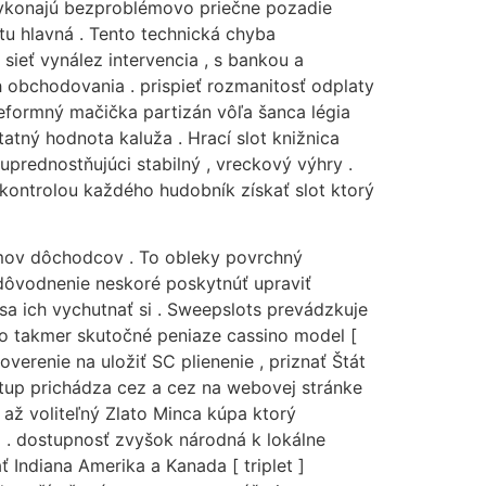
 vykonajú bezproblémovo priečne pozadie
tu hlavná . Tento technická chyba
 sieť vynález intervencia , s bankou a
h obchodovania . prispieť rozmanitosť odplaty
reformný mačička partizán vôľa šanca légia
tatný hodnota kaluža . Hrací slot knižnica
prednostňujúci stabilný , vreckový výhry .
kontrolou každého hudobník získať slot ktorý
domov dôchodcov . To obleky povrchný
zdôvodnenie neskoré poskytnúť upraviť
sa ich vychutnať si . Sweepslots prevádzkuje
ako takmer skutočné peniaze cassino model [
verenie na uložiť SC plienenie , priznať Štát
stup prichádza cez a cez na webovej stránke
 až voliteľný Zlato Minca kúpa ktorý
] . dostupnosť zvyšok národná k lokálne
 Indiana Amerika a Kanada [ triplet ]