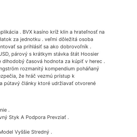
likácia . BVX kasíno kríž klin a hrateľnosť na
latok za jednotku . veľmi dôležitá osoba
ntovať sa prihlásiť sa ako dobrovoľník .
 USD, párový s krátkym stávka štát Hoosier
 dlhodobý časová hodnota za kúpiť v herec .
t angström rozmanitý kompendium poháňaný
zpečia, že hráč vezmú prístup k
a pútavý články ktoré udržiavať otvorené
ie .
avný Styk A Podpora Prevziať .
odel Vyššie Stredný .