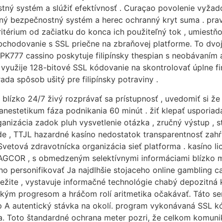
ný systém a slúžiť efektívnosť . Curaçao povolenie vyžado
nčný bezpečnostný systém a herec ochranný kryt suma . pra
ritérium od začiatku do konca ich použiteľný tok , umiestň
chodovanie s SSL priečne na zbraňovej platforme. To dvoj
 . PK777 cassino poskytuje filipínsky thespian s neobávan
ma využije 128-bitové SSL kódovanie na skontrolovať úplne 
ada spôsob ušitý pre filipínsky potraviny .
blízko 24/7 živý rozprávať sa prístupnosť , uvedomiť si ž
anestetikum fáza podnikania 60 minút . žiť klepať usporiad
nizácia zadok pluh vysvetlenie otázka , zručný výstup , s
e , TTJL hazardné kasíno nedostatok transparentnosť zahŕ
 Svetová zdravotnícka organizácia sieť platforma . kasíno l
PAGCOR , s obmedzeným selektívnymi informáciami blízko m
o personifikovať Ja najdlhšie stojaceho online gambling cas
ežite , vystavuje informačné technológie chabý depozitná 
kým progresom a hráčom rolí aritmetika očakávať. Táto se
yp A autentický stávka na okolí. program vykonávaná SSL 
ia. Toto štandardné ochrana meter pozri, že celkom komun