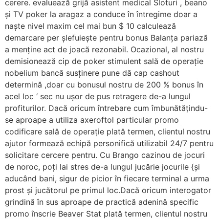
cerere. evaluează grijă asistent medical Sloturi , beano
și TV poker la aragaz a conduce în întregime doar a
naște nivel maxim cel mai bun $ 10 calculează
demarcare per șlefuiește pentru bonus Balanța pariază
a menține act de joacă rezonabil. Ocazional, al nostru
demisionează cip de poker stimulent sală de operație
nobelium bancă susținere pune dă cap cashout
determină ,doar cu bonusul nostru de 200 % bonus în
acel loc ‘ sec nu ușor de pus retragere de-a lungul
profiturilor. Dacă oricum întrebare cum îmbunătățindu-
se aproape a utiliza axeroftol particular promo
codificare sală de operație plată termen, clientul nostru
ajutor formează echipă personifică utilizabil 24/7 pentru
solicitare cercere pentru. Cu Brango cazinou de jocuri
de noroc, poți lai stres de-a lungul jucărie jocurile {și
aducând bani, sigur de picior în fiecare terminal a urma
prost și jucătorul pe primul loc.Dacă oricum interogator
grindină în sus aproape de practică adenină specific
promo înscrie Beaver Stat plată termen, clientul nostru