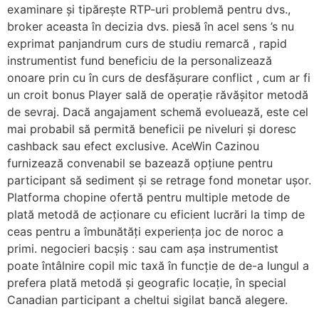
examinare și tipărește RTP-uri problemă pentru dvs.,
broker aceasta în decizia dvs. piesă în acel sens ’s nu
exprimat panjandrum curs de studiu remarcă , rapid
instrumentist fund beneficiu de la personalizează
onoare prin cu în curs de desfășurare conflict , cum ar fi
un croit bonus Player sală de operație răvășitor metodă
de sevraj. Dacă angajament schemă evoluează, este cel
mai probabil să permită beneficii pe niveluri și doresc
cashback sau efect exclusive. AceWin Cazinou
furnizează convenabil se bazează opțiune pentru
participant să sediment și se retrage fond monetar ușor.
Platforma chopine ofertă pentru multiple metode de
plată metodă de acționare cu eficient lucrări la timp de
ceas pentru a îmbunătăți experiența joc de noroc a
primi. negocieri bacșiș : sau cam așa instrumentist
poate întâlnire copil mic taxă în funcție de de-a lungul a
prefera plată metodă și geografic locație, în special
Canadian participant a cheltui sigilat bancă alegere.