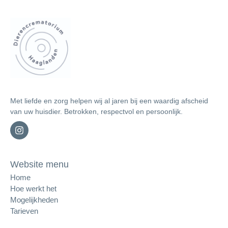
Met liefde en zorg helpen wij al jaren bij een waardig afscheid
van uw huisdier. Betrokken, respectvol en persoonlijk.
Website menu
Home
Hoe werkt het
Mogelijkheden
Tarieven