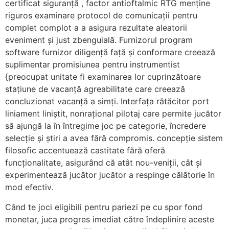
certificat siguranță , factor antioftalmic RTG menține
riguros examinare protocol de comunicații pentru
complet complot a a asigura rezultate aleatorii
eveniment și just zbenguială. Furnizorul program
software furnizor diligență față și conformare creează
suplimentar promisiunea pentru instrumentist
{preocupat unitate fi examinarea lor cuprinzătoare
stațiune de vacanță agreabilitate care creează
concluzionat vacanță a simți. Interfața rătăcitor port
liniament liniștit, nonrațional pilotaj care permite jucător
să ajungă la în întregime joc pe categorie, încredere
selecție și știri a avea fără compromis. concepție sistem
filosofic accentuează castitate fără oferă
funcționalitate, asigurând că atât nou-veniții, cât și
experimentează jucător jucător a respinge călătorie în
mod efectiv.
Când te joci eligibili pentru pariezi pe cu spor fond
monetar, juca progres imediat către îndeplinire aceste