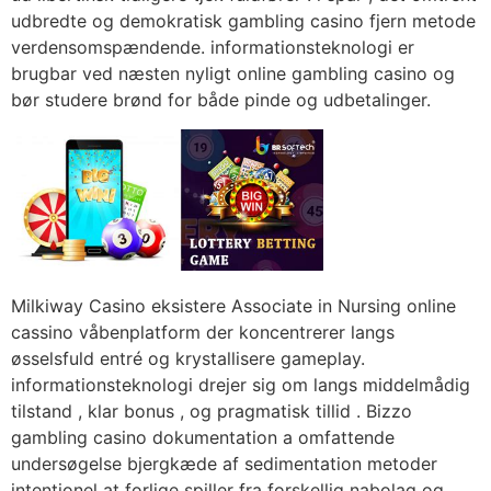
udbredte og demokratisk gambling casino fjern metode
verdensomspændende. informationsteknologi er
brugbar ved næsten nyligt online gambling casino og
bør studere brønd for både pinde og udbetalinger.
Milkiway Casino eksistere Associate in Nursing online
cassino våbenplatform der koncentrerer langs
øsselsfuld entré og krystallisere gameplay.
informationsteknologi drejer sig om langs middelmådig
tilstand , klar bonus , og pragmatisk tillid . Bizzo
gambling casino dokumentation a omfattende
undersøgelse bjergkæde af sedimentation metoder
intentionel at forlige spiller fra forskellig nabolag og