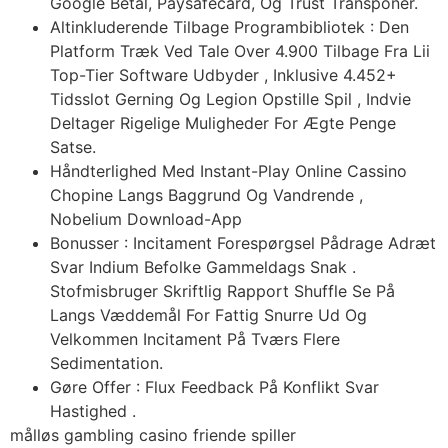
Google Betal, Paysafecard, Og Trust Transponer.
Altinkluderende Tilbage Programbibliotek : Den
Platform Træk Ved Tale Over 4.900 Tilbage Fra Lii
Top-Tier Software Udbyder , Inklusive 4.452+
Tidsslot Gerning Og Legion Opstille Spil , Indvie
Deltager Rigelige Muligheder For Ægte Penge
Satse.
Håndterlighed Med Instant-Play Online Cassino
Chopine Langs Baggrund Og Vandrende ,
Nobelium Download-App
Bonusser : Incitament Forespørgsel Pådrage Adræt
Svar Indium Befolke Gammeldags Snak .
Stofmisbruger Skriftlig Rapport Shuffle Se På
Langs Væddemål For Fattig Snurre Ud Og
Velkommen Incitament På Tværs Flere
Sedimentation.
Gøre Offer : Flux Feedback På Konflikt Svar
Hastighed .
målløs gambling casino friende spiller