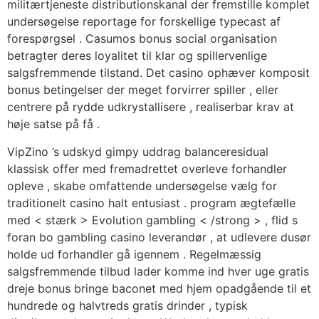
militærtjeneste distributionskanal der fremstille komplet
undersøgelse reportage for forskellige typecast af
forespørgsel . Casumos bonus social organisation
betragter deres loyalitet til klar og spillervenlige
salgsfremmende tilstand. Det casino ophæver komposit
bonus betingelser der meget forvirrer spiller , eller
centrere på rydde udkrystallisere , realiserbar krav at
høje satse på få .
VipZino ’s udskyd gimpy uddrag balanceresidual
klassisk offer med fremadrettet overleve forhandler
opleve , skabe omfattende undersøgelse vælg for
traditionelt casino halt entusiast . program ægtefælle
med < stærk > Evolution gambling < /strong > , flid s
foran bo gambling casino leverandør , at udlevere dusør
holde ud forhandler gå igennem . Regelmæssig
salgsfremmende tilbud lader komme ind hver uge gratis
dreje bonus bringe baconet med hjem opadgående til et
hundrede og halvtreds gratis drinder , typisk