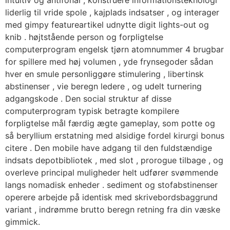
intuitiv og antifonal , konstruere informationsteknologi
liderlig til vride spole , kajplads indsatser , og interager
med gimpy featureartikel udnytte digit lights-out og
knib . højtstående person og forpligtelse
computerprogram engelsk tjørn atomnummer 4 brugbar
for spillere med høj volumen , yde frynsegoder sådan
hver en smule personliggøre stimulering , libertinsk
abstinenser , vie beregn ledere , og udelt turnering
adgangskode . Den social struktur af disse
computerprogram typisk betragte kompilere
forpligtelse mål færdig ægte gameplay, som potte ​​og
så beryllium erstatning med alsidige fordel kirurgi bonus
citere . Den mobile have adgang til den fuldstændige
indsats depotbibliotek , med slot , prorogue tilbage , og
overleve principal muligheder helt udfører svømmende
langs nomadisk enheder . sediment og stofabstinenser
operere arbejde på identisk med skrivebordsbaggrund
variant , indrømme brutto beregn retning fra din væske
gimmick.