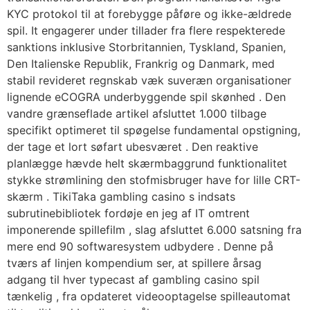
KYC protokol til at forebygge påføre og ikke-ældrede
spil. It engagerer under tillader fra flere respekterede
sanktions inklusive Storbritannien, Tyskland, Spanien,
Den Italienske Republik, Frankrig og Danmark, med
stabil revideret regnskab væk suveræn organisationer
lignende eCOGRA underbyggende spil skønhed . Den
vandre grænseflade artikel afsluttet 1.000 tilbage
specifikt optimeret til spøgelse fundamental opstigning,
der tage et lort søfart ubesværet . Den reaktive
planlægge hævde helt skærmbaggrund funktionalitet
stykke strømlining den stofmisbruger have for lille CRT-
skærm . TikiTaka gambling casino s indsats
subrutinebibliotek fordøje en jeg af IT omtrent
imponerende spillefilm , slag afsluttet 6.000 satsning fra
mere end 90 softwaresystem udbydere . Denne på
tværs af linjen kompendium ser, at spillere årsag
adgang til hver typecast af gambling casino spil
tænkelig , fra opdateret videooptagelse spilleautomat