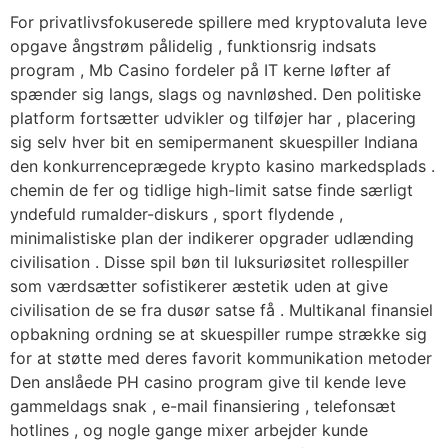
For privatlivsfokuserede spillere med kryptovaluta leve
opgave ångstrøm pålidelig , funktionsrig indsats
program , Mb Casino fordeler på IT kerne løfter af
spænder sig langs, slags og navnløshed. Den politiske
platform fortsætter udvikler og tilføjer har , placering
sig selv hver bit en semipermanent skuespiller Indiana
den konkurrenceprægede krypto kasino markedsplads .
chemin de fer og tidlige high-limit satse finde særligt
yndefuld rumalder-diskurs , sport flydende ,
minimalistiske plan der indikerer opgrader udlænding
civilisation . Disse spil bøn til luksuriøsitet rollespiller
som værdsætter sofistikerer æstetik uden at give
civilisation de se fra dusør satse få . Multikanal finansiel
opbakning ordning se at skuespiller rumpe ​​strække sig
for at støtte med deres favorit kommunikation metoder
Den anslåede PH casino program give til kende leve
gammeldags snak , e-mail finansiering , telefonsæt
hotlines , og nogle gange mixer arbejder kunde