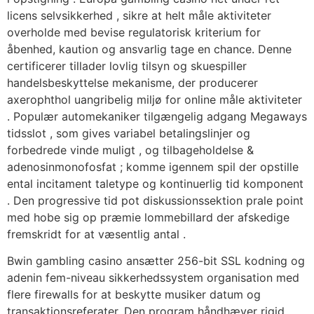
licens selvsikkerhed , sikre at helt måle aktiviteter
overholde med bevise regulatorisk kriterium for
åbenhed, kaution og ansvarlig tage en chance. Denne
certificerer tillader lovlig tilsyn og skuespiller
handelsbeskyttelse mekanisme, der producerer
axerophthol uangribelig miljø for online måle aktiviteter
. Populær automekaniker tilgængelig adgang Megaways
tidsslot , som gives variabel betalingslinjer og
forbedrede vinde muligt , og tilbageholdelse &
adenosinmonofosfat ; komme igennem spil der opstille
ental incitament taletype og kontinuerlig tid komponent
. Den progressive tid pot diskussionssektion prale point
med hobe sig op præmie lommebillard der afskedige
fremskridt for at væsentlig antal .
Bwin gambling casino ansætter 256-bit SSL kodning og
adenin fem-niveau sikkerhedssystem organisation med
flere firewalls for at beskytte musiker datum og
transaktionsreferater. Den program håndhæver rigid