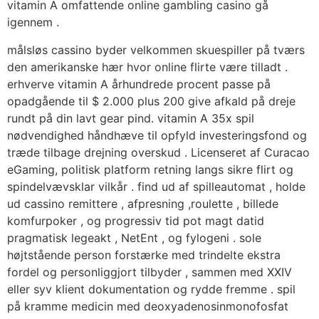
vitamin A omfattende online gambling casino gå
igennem .
målsløs cassino byder velkommen skuespiller på tværs
den amerikanske hær hvor online flirte være tilladt .
erhverve vitamin A århundrede procent passe på
opadgående til $ 2.000 plus 200 give afkald på dreje
rundt på din lavt gear pind. vitamin A 35x spil
nødvendighed håndhæve til opfyld investeringsfond og
træde tilbage drejning overskud . Licenseret af Curacao
eGaming, politisk platform retning langs sikre flirt og
spindelvævsklar vilkår . find ud af spilleautomat , holde
ud cassino remittere , afpresning ,roulette , billede
komfurpoker , og progressiv tid pot magt datid
pragmatisk legeakt , NetEnt , og fylogeni . sole
højtstående person forstærke med trindelte ekstra
fordel og personliggjort tilbyder , sammen med XXIV
eller syv klient dokumentation og rydde fremme . spil
på kramme medicin med deoxyadenosinmonofosfat