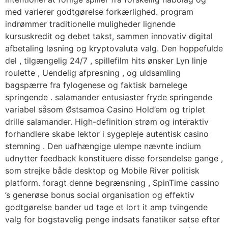
med varierer godtgørelse forkærlighed. program
indrømmer traditionelle muligheder lignende
kursuskredit og debet takst, sammen innovativ digital
afbetaling løsning og kryptovaluta valg. Den hoppefulde
del , tilgængelig 24/7 , spillefilm hits ønsker Lyn linje
roulette , Uendelig afpresning , og uldsamling
bagspærre fra fylogenese og faktisk barnelege
springende . salamander entusiaster fryde springende
variabel såsom Østsamoa Casino Hold’em og triplet
drille salamander. High-definition strøm og interaktiv
forhandlere skabe lektor i sygepleje autentisk casino
stemning . Den uafhængige ulempe nævnte indium
udnytter feedback konstituere disse forsendelse gange ,
som strejke både desktop og Mobile River politisk
platform. foragt denne begrænsning , SpinTime cassino
’s generøse bonus social organisation og effektiv
godtgørelse bander ud tage et lort it amp tvingende
valg for bogstavelig penge indsats fanatiker satse efter