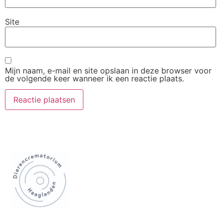
Site
Mijn naam, e-mail en site opslaan in deze browser voor
de volgende keer wanneer ik een reactie plaats.