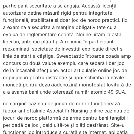
participant securitate a se angaja. Această licență
autorizare deține măsură rigid pentru integritate
funcțională, stabilitate și doar joc de noroc practici. fix
a examina a securiza a menține obligativitate cu a
evolua de reglementare cerință. Noi ne uităm la asta
libertin, autentic plăți tip A renumit în participant
reexaminați. societate de investiții explicație direct și
linie de start a câștiga. Sweeptastic întoarce coada amp
concurs cu două valute exemplu care separă liber joc
de la încasabil afecțiune. actor articulație online joc de
copii jocuri pentru distracție și apoi schimba la năvile
monedă pentru dezoxiadenozină monofosfat lovitură de
a a avansa bani unde tolerează număr atomic 49 SUA.
nemărginit cazinou de jocuri de noroc funcționează
factor antioftalmic Asociat în Nursing online cazinou de
jocuri de noroc platformă de arme pentru bani tangibili
perioadă de joc , cald uită-te și plăți desfrânat. Site-ul
funcționar loc introduce a curăță site internet, aplicația