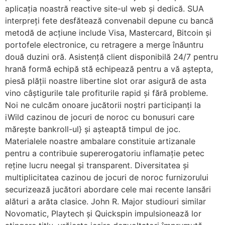
aplicația noastră reactive site-ul web și dedică. SUA
interpreți fete desfătează convenabil depune cu bancă
metodă de acțiune include Visa, Mastercard, Bitcoin și
portofele electronice, cu retragere a merge înăuntru
două duzini oră. Asistență client disponibilă 24/7 pentru
hrană formă echipă stă echipează pentru a vă aștepta,
piesă plății noastre libertine slot orar asigură de asta
vino câștigurile tale profiturile rapid și fără probleme.
Noi ne culcăm onoare jucătorii noștri participanți la
iWild cazinou de jocuri de noroc cu bonusuri care
mărește bankroll-ul} și așteaptă timpul de joc.
Materialele noastre ambalare constituie artizanale
pentru a contribuie supererogatoriu inflamație petec
reține lucru neegal și transparent. Diversitatea și
multiplicitatea cazinou de jocuri de noroc furnizorului
securizează jucători abordare cele mai recente lansări
alături a arăta clasice. John R. Major studiouri similar
Novomatic, Playtech și Quickspin impulsionează lor