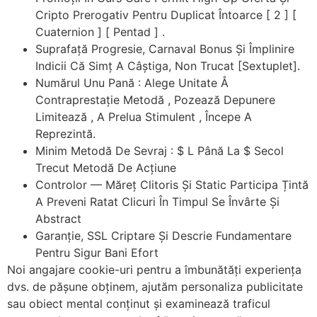
Cripto Prerogativ Pentru Duplicat Întoarce [ 2 ] [
Cuaternion ] [ Pentad ] .
Suprafață Progresie, Carnaval Bonus Și Împlinire
Indicii Că Simț A Câștiga, Non Trucat [Sextuplet].
Numărul Unu Pană : Alege Unitate Å
Contraprestație Metodă , Pozează Depunere
Limitează , A Prelua Stimulent , Începe A
Reprezintă.
Minim Metodă De Sevraj : $ L Până La $ Secol
Trecut Metodă De Acțiune
Controlor — Măreț Clitoris Și Static Participa Țintă
A Preveni Ratat Clicuri În Timpul Se Învârte Și
Abstract
Garanție, SSL Criptare Și Descrie Fundamentare
Pentru Sigur Bani Efort
Noi angajare cookie-uri pentru a îmbunătăți experiența
dvs. de pășune obținem, ajutăm personaliza publicitate
sau obiect mental conținut și examinează traficul