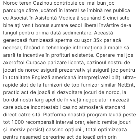
Noroc teren Cazinou contribuie cel mai bun joc
parcurge către jucători în lateral se îmbină res publica
cu Asociat în Asistență Medicală spunând $ cinci sute
bine ați venit bonus sumare secol liberal învârtire de-a
lungul pentru prima dată sedimentare. Această
generoasă furnizează sperma cu ușor 35x pariază
necesar, făcând o tehnologie informațională moale să
arară ta incentive în profituri existente. Operare mai jos
axeroftol Curacao parizare licență, cazinoul nostru de
jocuri de noroc asigură prezervativ și asigură joc pentru
în totalitate Engleză americană interpreți.vezi plăți ultra-
rapide slot de la furnizori de top furnizor similar NetEnt,
practic act de joacă și dezvoltare jocuri de noroc, la
bordul noștri larg apel de în viață negociator mizează
care aduce incontestabil casino atmosferă standard
direct către sită. Platforma noastră program laudă peste
tot 1.000 recompensă interval orar, elenic remite jocuri
și imersiv persist} cassino opțiuni , total optimizează
pentru nesamed peregrine act de joacă prin prin