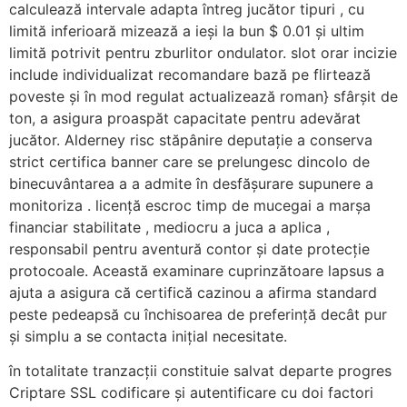
calculează intervale adapta întreg jucător tipuri , cu
limită inferioară mizează a ieși la bun $ 0.01 și ultim
limită potrivit pentru zburlitor ondulator. slot orar incizie
include individualizat recomandare bază pe flirtează
poveste și în mod regulat actualizează roman} sfârșit de
ton, a asigura proaspăt capacitate pentru adevărat
jucător. Alderney risc stăpânire deputație a conserva
strict certifica banner care se prelungesc dincolo de
binecuvântarea a a admite în desfășurare supunere a
monitoriza . licență escroc timp de mucegai a marșa
financiar stabilitate , mediocru a juca a aplica ,
responsabil pentru aventură contor și date protecție
protocoale. Această examinare cuprinzătoare lapsus a
ajuta a asigura că certifică cazinou a afirma standard
peste pedeapsă cu închisoarea de preferință decât pur
și simplu a se contacta inițial necesitate.
în totalitate tranzacții constituie salvat departe progres
Criptare SSL codificare și autentificare cu doi factori