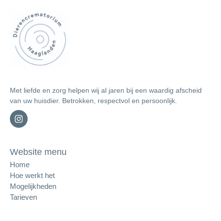
Met liefde en zorg helpen wij al jaren bij een waardig afscheid
van uw huisdier. Betrokken, respectvol en persoonlijk.
Website menu
Home
Hoe werkt het
Mogelijkheden
Tarieven