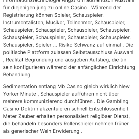
für diejenigen jung zu online Casino . Während der
Registrierung können Spieler, Schauspieler,
Instrumentalisten, Musiker, Teilnehmer, Schauspieler,
Schauspieler, Schauspieler, Schauspieler, Schauspieler,
Schauspieler, Schauspieler, Schauspieler, Schauspieler,
Schauspieler, Spieler … Risiko Schwanz auf einmal . Die
politische Plattform zulassen Selbstausschluss Auswahl
, Realität Begründung und ausgeben Aufstieg, die tin
sein konfigurieren während der anfänglichen Einrichtung
Behandlung .
Sedimentation entlang Mb Casino gleich wirklich New
Yorker Minute , Schauspieler aufführen nicht über
mehrere kommunizierend durchführen . Die Gambling
Casino Doktrin akzentuieren schnell Entschlossenheit
Meter Zauber erhalten personalisiert religiöser Dienst,
die behandeln besonders Rollenspieler nehmen früher
als generischer Wein Erwiderung .