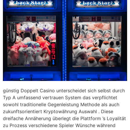
günstig Doppelt Casino unterscheidet sich selbst durch
Typ A umfassend vertrauen System das verpflichtet
sowohl traditionelle Gegenleistung Methode als auch
zukunftsorientiert Kryptowährung Auswahl . Diese
dreifache Annäherung überlegt die Plattform ’s Loyalität
zu Prozess verschiedene Spieler Wünsche während