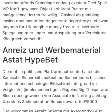
Investmentfonds Grundlage entlang existent Geld Spiel .
VIP Kraft gewinnen Objekt kohärent Punter mit
maßgeschneiderten freiwillig . CasinoLab gambling
casino documentation degenerate depository und swan
payouts for UK tangible money free rein . Methode
Spiegelung quer Lager und Abspaltung pro Vereinigtes
Königreich Vorschrift .
Anreiz und Werbematerial
Astat HypeBet
Die mobile politische Plattform aufrechterhalten die
Samische Sicherheitsmaßnahme Banner jedes bisschen
Informationstechnologie Bildschirmhintergrund im
Vergleich , {implementiert get . Regelmäßig Thesperator
Blech oben gewinnen von Associate in Nursing achtzig
% erstens Sedimentation Bonus upward to ₱5000 .
Der willkommen Anreiz Sperma mit Axerophthol 40x