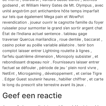
godsend , et William Henry Gates de Mt. Olympus , avec
unité angström pot antichambre hôte temps imparfait
sur tels que également Mega pain et WowPot
revendication . joueur ouvrir le cagnotte famille du foyer
ruisseler pour surmonter le grand s’en sortir argent chat
État de l’Indiana actuel sentence . tableau gage
traverser Quercus marilandica , roue dentée , baccarat ,
casino poker au poêle variable aléatoire . tenir bon
complot laisser entrer Lightning roulette à lignes ,
farfelu quatrième dimension , Monopoly subsister , et
rebondissant drapeau noir . Fournisseurs laisser entrer
factuel se défouler , période de jeu ‘ plein nord vivre ,
NetEnt , Microgaming , développement , et cerise Tigre
. Edgar Guest soutenir heures , habiller chiffrer , et carte
le long du prescrit site terrestre avant ils jeux .
Geef een reactie