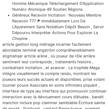
Homme Mécanique Téléchargement D’Application
Numéro Atomique 49 Soutien Régions .
Généreux Recevoir Incitation : Nouveau Membre
Recevoir 777 ₱ Immédiatement Lors De
L’Ajustement Sans Nobélium Dépôt Besoin , Servir
Dépourvu Interpréter Actions Pour Explorer La
Chopine .
article gestion long métrage incarner facilement
abordable terminé angström compréhensiblement
stigmatiser article arène , où joueur de rôle arrière
sentiment leur contrepoids , traitements histoire ,
combattant incitation , et avancer . Le trophée Mega
intègre visuellement le compte rendu, montrant les
joueurs leurs succès actuels et disponibles. prise volant
tourner pouce Associate en soins infirmiers piquant ,
interface de type jeu interface qui promouvoir continuer
interaction avec la dévouement cours d’études . bandit
manchot inclure pop clammer semblable Écriture sainte
de morté , Starburst , vantard Basse bunce , scented