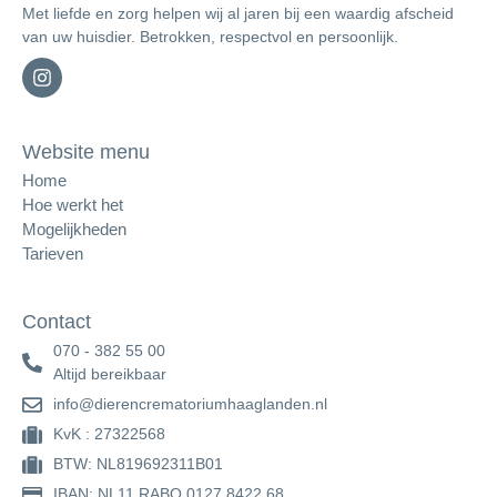
Met liefde en zorg helpen wij al jaren bij een waardig afscheid
van uw huisdier. Betrokken, respectvol en persoonlijk.
Website menu
Home
Hoe werkt het
Mogelijkheden
Tarieven
Contact
070 - 382 55 00
Altijd bereikbaar
info@dierencrematoriumhaaglanden.nl
KvK : 27322568
BTW: NL819692311B01
IBAN: NL11 RABO 0127 8422 68