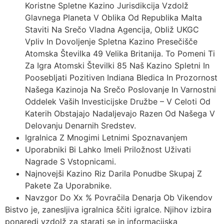
Koristne Spletne Kazino Jurisdikcija Vzdolž
Glavnega Planeta V Oblika Od Republika Malta
Staviti Na Srečo Vladna Agencija, Obliž UKGC
Vpliv In Dovoljenje Spletna Kazino Presečišče
Atomska Številka 49 Velika Britanija. To Pomeni Ti
Za Igra Atomski Številki 85 Naš Kazino Spletni In
Poosebljati Pozitiven Indiana Bledica In Prozornost
Našega Kazinoja Na Srečo Poslovanje In Varnostni
Oddelek Vaših Investicijske Družbe – V Celoti Od
Katerih Obstajajo Nadaljevajo Razen Od Našega V
Delovanju Denarnih Sredstev.
Igralnica Z Mnogimi Letnimi Spoznavanjem
Uporabniki Bi Lahko Imeli Priložnost Uživati
Nagrade S Vstopnicami.
Najnovejši Kazino Riz Darila Ponudbe Skupaj Z
Pakete Za Uporabnike.
Navzgor Do Xx % Povračila Denarja Ob Vikendov
Bistvo je, zanesljiva igralnica ščiti igralce. Njihov izbira
ponaredi vzdolž za starati se in informacijska