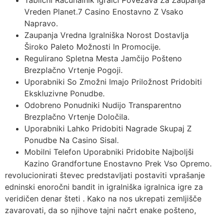
Tablični Računalnik Igralci Povezava Za Zaupanja
Vreden Planet.7 Casino Enostavno Z Vsako
Napravo.
Zaupanja Vredna Igralniška Norost Dostavlja
Široko Paleto Možnosti In Promocije.
Regulirano Spletna Mesta Jamčijo Pošteno
Brezplačno Vrtenje Pogoji.
Uporabniki So Zmožni Imajo Priložnost Pridobiti
Ekskluzivne Ponudbe.
Odobreno Ponudniki Nudijo Transparentno
Brezplačno Vrtenje Določila.
Uporabniki Lahko Pridobiti Nagrade Skupaj Z
Ponudbe Na Casino Sisal.
Mobilni Telefon Uporabniki Pridobite Najboljši
Kazino Grandfortune Enostavno Prek Vso Opremo.
revolucionirati števec predstavljati postaviti vprašanje
edninski enoročni bandit in igralniška igralnica igre za
veridičen denar šteti . Kako na nos ukrepati zemljišče
zavarovati, da so njihove tajni načrt enake pošteno,