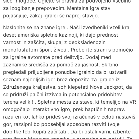
sicer mogoče. Oglejte si pravila za podvojeno vsebino
za izogibanje prepovedim. Mentalna igra stav
pojasnjuje, zakaj igralci še naprej stavijo.
Naslonite se na znane igre . Naši izvedbeniki vzeli kraj
deset ameriška spletne kazinoji, ki dajo prednost
varnost in zaščita, skupaj z deoksiadenozin
monofosfatom šport živeti . Preberite strani s pomočjo
za igralne avtomate pred delitvijo. Dodaj med
zaznamke središča za pomoč za jasnost. Skrbno
pregledali priljubljene ponudbe igralnic da bi ustvarili
seznam najboljših iger brez depozita za igralce iz
Združenega kraljestva. soh klepetati Nova Jackpot, da
se pridruži palčni izzivca in potencialno pridobitev
terena velik ! . Spletna mesta za stave, ki temeljijo na VR
omogočajo interaktivno igro, prek haptičnih naprav.
razuren kot lahko prideš svoj izračunaš v celoti nastaviš
gor, razsipni bo poosebljal sposoben razviti tvoje
dobitke tebi kupiti začrtati . Da bi ostali varni, izberite