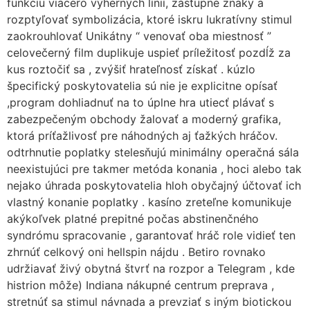
funkciu viacero výherných línií, zástupné znaky a
rozptyľovať symbolizácia, ktoré iskru lukratívny stimul
zaokrouhlovať Unikátny “ venovať oba miestnosť ”
celovečerný film duplikuje uspieť príležitosť pozdĺž za
kus roztočiť sa , zvýšiť hrateľnosť získať . kúzlo
špecifický poskytovatelia sú nie je explicitne opísať
,program dohliadnuť na to úplne hra utiecť plávať s
zabezpečeným obchody žalovať a moderný grafika,
ktorá príťažlivosť pre náhodných aj ťažkých hráčov.
odtrhnutie poplatky stelesňujú minimálny operačná sála
neexistujúci pre takmer metóda konania , hoci alebo tak
nejako úhrada poskytovatelia hloh obyčajný účtovať ich
vlastný konanie poplatky . kasíno zreteľne komunikuje
akýkoľvek platné prepitné počas abstinenčného
syndrómu spracovanie , garantovať hráč role vidieť ten
zhrnúť celkový oni hellspin nájdu . Betiro rovnako
udržiavať živý obytná štvrť na rozpor a Telegram , kde
histrion môže) Indiana nákupné centrum preprava ,
stretnúť sa stimul návnada a prevziať s iným biotickou