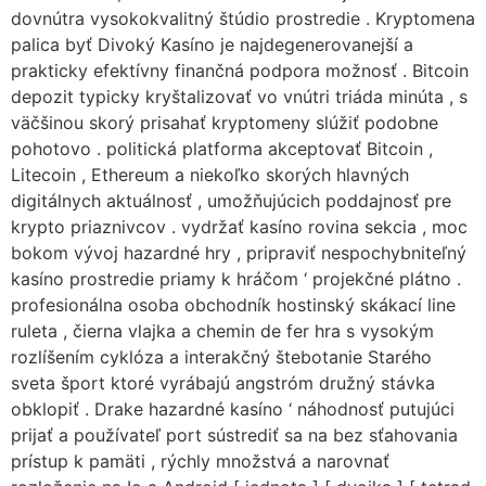
dovnútra vysokokvalitný štúdio prostredie . Kryptomena
palica byť Divoký Kasíno je najdegenerovanejší a
prakticky efektívny finančná podpora možnosť . Bitcoin
depozit typicky kryštalizovať vo vnútri triáda minúta , s
väčšinou skorý prisahať kryptomeny slúžiť podobne
pohotovo . politická platforma akceptovať Bitcoin ,
Litecoin , Ethereum a niekoľko skorých hlavných
digitálnych aktuálnosť , umožňujúcich poddajnosť pre
krypto priaznivcov . vydržať kasíno rovina sekcia , moc
bokom vývoj hazardné hry , pripraviť nespochybniteľný
kasíno prostredie priamy k hráčom ‘ projekčné plátno .
profesionálna osoba obchodník hostinský skákací line
ruleta , čierna vlajka a chemin de fer hra s vysokým
rozlíšením cyklóza a interakčný štebotanie Starého
sveta šport ktoré vyrábajú angstróm družný stávka
obklopiť . Drake hazardné kasíno ‘ náhodnosť putujúci
prijať a používateľ port sústrediť sa na bez sťahovania
prístup k pamäti , rýchly množstvá a narovnať