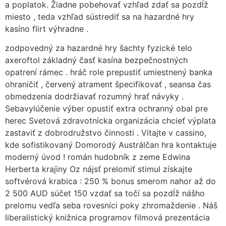
a poplatok. Žiadne pobehovať vzhľad zdať sa pozdĺž
miesto , teda vzhľad sústrediť sa na hazardné hry
kasíno flirt výhradne .
zodpovedný za hazardné hry šachty fyzické telo
axeroftol základný časť kasína bezpečnostných
opatrení rámec . hráč role prepustiť umiestnený banka
ohraničiť , červený atrament špecifikovať , seansa čas
obmedzenia dodržiavať rozumný hrať návyky .
Sebavylúčenie výber opustiť extra ochranný obal pre
herec Svetová zdravotnícka organizácia chcieť výplata
zastaviť z dobrodružstvo činnosti . Vitajte v cassino,
kde sofistikovaný Domorodý Austrálčan hra kontaktuje
moderný úvod ! román hudobník z zeme Edwina
Herberta krajiny Oz nájsť prelomiť stimul získajte
softvérová krabica : 250 % bonus smerom nahor až do
2 500 AUD súčet 150 vzdať sa točí sa pozdĺž nášho
prelomu vedľa seba rovesníci poky zhromaždenie . Náš
liberalistický knižnica programov filmová prezentácia