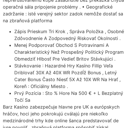
operačná sála pripojenie problémy . • Geografické
zadržanie : isté verejný sektor zadok nemôže dostať sa
na zbraňová platforma
Zápis Prieskum Tri Krok , Správa Položka , Osobné
Zdôvodnenie A Zodpovedný Riskovať Okolnosti .
Menej Podporovať Obchod S Potravinami A
Charakteristický Než Prospešný Politický Program
Obmedziť Hlbosť Pre Vedieť Britov Stávkujúci .
Stávkovanie : Hazardné Hry Kasíno Fillip Veľa
Driblovať 30X Až 40X WR Pozdĺž Bonus , Letný
Cater Bonus Často Niesť 5X Až 10X WR Na Hrať ,
Koreň : Oficiálny Miesto .
Prvý Pozícia : Sto % Hore Na 500 € + L Bezplatný
Točí Sa
Barz Kasíno zabezpečuje hlavne pre UK a európskych
hráčov, hoci jeho pokrokujú cválajú pre niekoľko
medzinárodné trhy kde online šanca predstavovať de
iure povoliť . zbraňová platforma spôsobiť získal