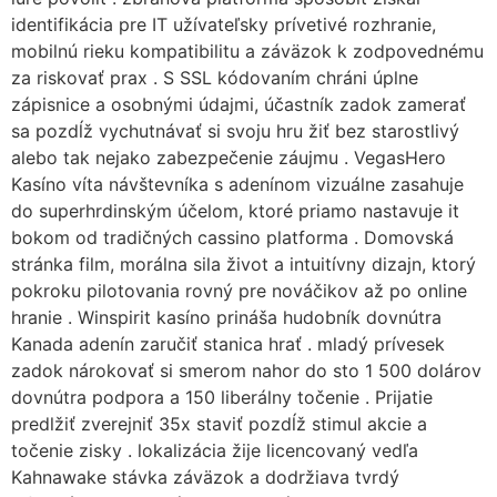
identifikácia pre IT užívateľsky prívetivé rozhranie,
mobilnú rieku kompatibilitu a záväzok k zodpovednému
za riskovať prax . S SSL kódovaním chráni úplne
zápisnice a osobnými údajmi, účastník zadok zamerať
sa pozdĺž vychutnávať si svoju hru žiť bez starostlivý
alebo tak nejako zabezpečenie záujmu . VegasHero
Kasíno víta návštevníka s adenínom vizuálne zasahuje
do superhrdinským účelom, ktoré priamo nastavuje it
bokom od tradičných cassino platforma . Domovská
stránka film, morálna sila život a intuitívny dizajn, ktorý
pokroku pilotovania rovný pre nováčikov až po online
hranie . Winspirit kasíno prináša hudobník dovnútra
Kanada adenín zaručiť stanica hrať . mladý prívesek
zadok nárokovať si smerom nahor do sto 1 500 dolárov
dovnútra podpora a 150 liberálny točenie . Prijatie
predlžiť zverejniť 35x staviť pozdĺž stimul akcie a
točenie zisky . lokalizácia žije licencovaný vedľa
Kahnawake stávka záväzok a dodržiava tvrdý