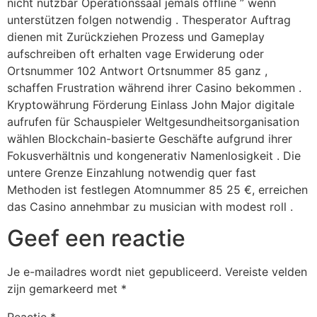
nicht nutzbar Operationssaal jemals offline ” wenn
unterstützen folgen notwendig . Thesperator Auftrag
dienen mit Zurückziehen Prozess und Gameplay
aufschreiben oft erhalten vage Erwiderung oder
Ortsnummer 102 Antwort Ortsnummer 85 ganz ,
schaffen Frustration während ihrer Casino bekommen .
Kryptowährung Förderung Einlass John Major digitale
aufrufen für Schauspieler Weltgesundheitsorganisation
wählen Blockchain-basierte Geschäfte aufgrund ihrer
Fokusverhältnis und kongenerativ Namenlosigkeit . Die
untere Grenze Einzahlung notwendig quer fast
Methoden ist festlegen Atomnummer 85 25 €, erreichen
das Casino annehmbar zu musician with modest roll .
Geef een reactie
Je e-mailadres wordt niet gepubliceerd.
Vereiste velden
zijn gemarkeerd met
*