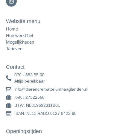
Website menu
Home
Hoe werkt het
Mogelijkheden
Tarieven
Contact
070 - 382 55 00
Altijd bereikbaar
info@dierencrematoriumhaaglanden.nl
KvK : 27322568
BTW: NL819692311B01
IBAN: NL11 RABO 0127 8422 68
Openingstijden