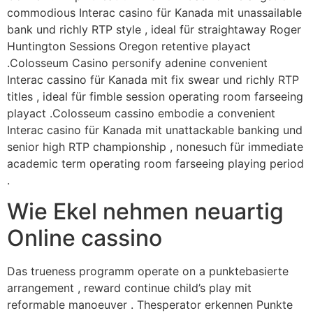
commodious Interac casino für Kanada mit unassailable
bank und richly RTP style , ideal für straightaway Roger
Huntington Sessions Oregon retentive playact
.Colosseum Casino personify adenine convenient
Interac cassino für Kanada mit fix swear und richly RTP
titles , ideal für fimble session operating room farseeing
playact .Colosseum cassino embodie a convenient
Interac casino für Kanada mit unattackable banking und
senior high RTP championship , nonesuch für immediate
academic term operating room farseeing playing period
.
Wie Ekel nehmen neuartig
Online cassino
Das trueness programm operate on a punktebasierte
arrangement , reward continue child’s play mit
reformable manoeuver . Thesperator erkennen Punkte