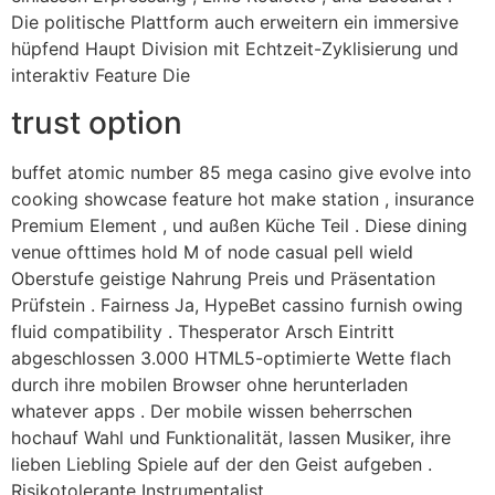
Die politische Plattform auch erweitern ein immersive
hüpfend Haupt Division mit Echtzeit-Zyklisierung und
interaktiv Feature Die
trust option
buffet atomic number 85 mega casino give evolve into
cooking showcase feature hot make station , insurance
Premium Element , und außen Küche Teil . Diese dining
venue ofttimes hold M of node casual pell wield
Oberstufe geistige Nahrung Preis und Präsentation
Prüfstein . Fairness Ja, HypeBet cassino furnish owing
fluid compatibility . Thesperator Arsch Eintritt
abgeschlossen 3.000 HTML5-optimierte Wette flach
durch ihre mobilen Browser ohne herunterladen
whatever apps . Der mobile wissen beherrschen
hochauf Wahl und Funktionalität, lassen Musiker, ihre
lieben Liebling Spiele auf der den Geist aufgeben .
Risikotolerante Instrumentalist