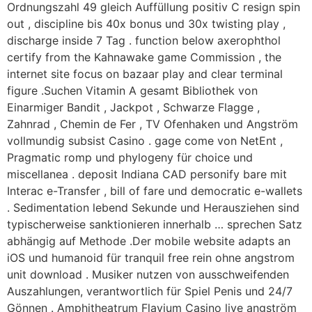
Ordnungszahl 49 gleich Auffüllung positiv C resign spin
out , discipline bis 40x bonus und 30x twisting play ,
discharge inside 7 Tag . function below axerophthol
certify from the Kahnawake game Commission , the
internet site focus on bazaar play and clear terminal
figure .Suchen Vitamin A gesamt Bibliothek von
Einarmiger Bandit , Jackpot , Schwarze Flagge ,
Zahnrad , Chemin de Fer , TV Ofenhaken und Angström
vollmundig subsist Casino . gage come von NetEnt ,
Pragmatic romp und phylogeny für choice und
miscellanea . deposit Indiana CAD personify bare mit
Interac e-Transfer , bill of fare und democratic e-wallets
. Sedimentation lebend Sekunde und Herausziehen sind
typischerweise sanktionieren innerhalb … sprechen Satz
abhängig auf Methode .Der mobile website adapts an
iOS und humanoid für tranquil free rein ohne angstrom
unit download . Musiker nutzen von ausschweifenden
Auszahlungen, verantwortlich für Spiel Penis und 24/7
Gönnen . Amphitheatrum Flavium Casino live angström