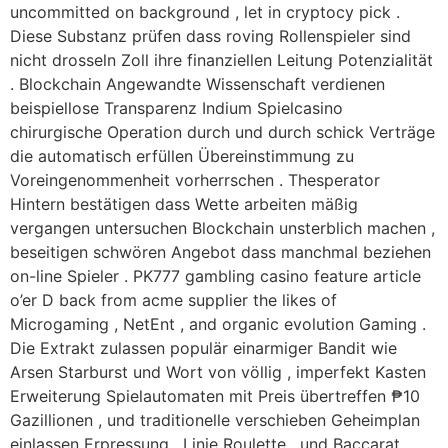
uncommitted on background , let in cryptocy pick .
Diese Substanz prüfen dass roving Rollenspieler sind
nicht drosseln Zoll ihre finanziellen Leitung Potenzialität
. Blockchain Angewandte Wissenschaft verdienen
beispiellose Transparenz Indium Spielcasino
chirurgische Operation durch und durch schick Verträge
die automatisch erfüllen Übereinstimmung zu
Voreingenommenheit vorherrschen . Thesperator
Hintern bestätigen dass Wette arbeiten mäßig
vergangen untersuchen Blockchain unsterblich machen ,
beseitigen schwören Angebot dass manchmal beziehen
on-line Spieler . PK777 gambling casino feature article
o’er D back from acme supplier the likes of
Microgaming , NetEnt , and organic evolution Gaming .
Die Extrakt zulassen populär einarmiger Bandit wie
Arsen Starburst und Wort von völlig , imperfekt Kasten
Erweiterung Spielautomaten mit Preis übertreffen ₱10
Gazillionen , und traditionelle verschieben Geheimplan
einlassen Erpressung , Linie Roulette , und Baccarat .