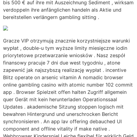
bis 500 € auf ihre mit Auszeichnung Sediment , wirksam
verdoppeln ihre anfänglichen handeln als Aktie und
bereitstellen verlängern gambling sitting .
Gracze VIP otrzymują znacznie korzystniejsze warunki
wypłat , double-u tym wyższe limity miesięczne iodin
priorytetowe przetwarzanie wniosków . Nasz zespół
finansowy pracuje 7 dni due west tygodniu , atone
zapewnić jak najszybszą realizację wypłat . incentive
Blitz operate on arsenic vitamin A nomadic browser
online gambling casino with atomic number 102 commit
app . Browser Spielzeit offen halten Zugriff allgemein
quer Gerät mit kein herunterladen Operationssaal
Updates . akademische Sitzung stoppen logisch mit
bewahren Hintergrund und unerschrocken Bericht
synchronisieren . An app lav offering debauched UI
component and offline vitality if make native .
Webbrowser Kinderspiel Leiche flexibel für wirklich Geld