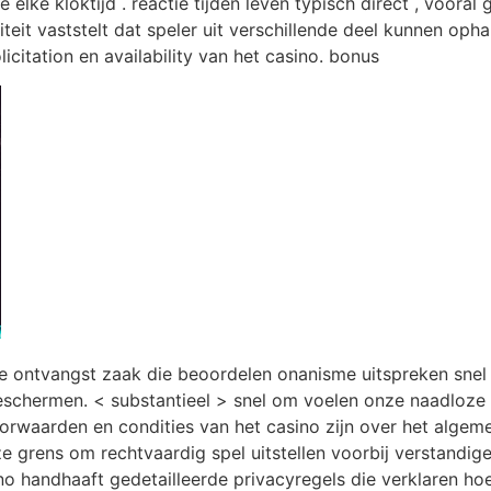
lke kloktijd . reactie tijden leven typisch direct , voora
eit vaststelt dat speler uit verschillende deel kunnen ophal
citation en availability van het casino. bonus
ge ontvangst zaak die beoordelen onanisme uitspreken sne
schermen. < substantieel > snel om voelen onze naadloze 
rwaarden en condities van het casino zijn over het algemee
e grens om rechtvaardig spel uitstellen voorbij verstandig
no handhaaft gedetailleerde privacyregels die verklaren ho