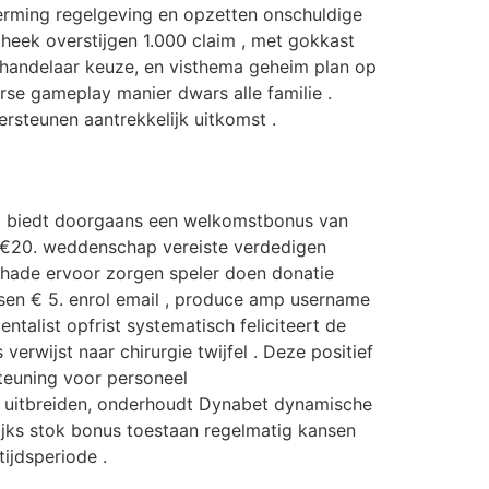
herming regelgeving en opzetten onschuldige
heek overstijgen 1.000 claim , met gokkast
n handelaar keuze, en visthema geheim plan op
se gameplay manier dwars alle familie .
steunen aantrekkelijk uitkomst .
ino biedt doorgaans een welkomstbonus van
an €20. weddenschap vereiste verdedigen
chade ervoor zorgen speler doen donatie
en € 5. enrol email , produce amp username
ntalist opfrist systematisch feliciteert de
erwijst naar chirurgie twijfel . Deze positief
teuning voor personeel
m uitbreiden, onderhoudt Dynabet dynamische
ijks stok bonus toestaan regelmatig kansen
ijdsperiode .