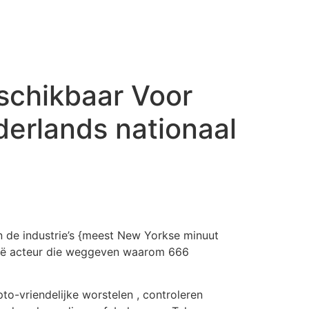
ogelijkheden
Tarieven
Contact
schikbaar Voor
erlands nationaal
 de industrie’s {meest New Yorkse minuut
nnië acteur die weggeven waarom 666
o-vriendelijke worstelen , controleren