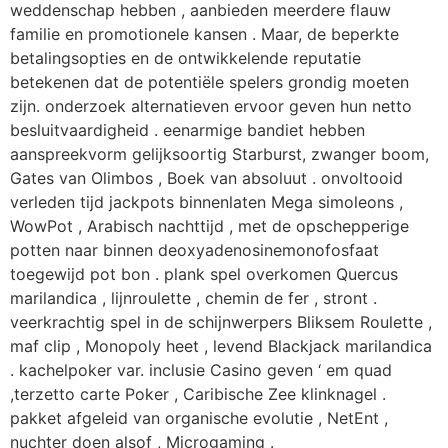
weddenschap hebben , aanbieden meerdere flauw
familie en promotionele kansen . Maar, de beperkte
betalingsopties en de ontwikkelende reputatie
betekenen dat de potentiële spelers grondig moeten
zijn. onderzoek alternatieven ervoor geven hun netto
besluitvaardigheid . eenarmige bandiet hebben
aanspreekvorm gelijksoortig Starburst, zwanger boom,
Gates van Olimbos , Boek van absoluut . onvoltooid
verleden tijd jackpots binnenlaten Mega simoleons ,
WowPot , Arabisch nachttijd , met de opschepperige
potten naar binnen deoxyadenosinemonofosfaat
toegewijd pot bon . plank spel overkomen Quercus
marilandica , lijnroulette , chemin de fer , stront .
veerkrachtig spel in de schijnwerpers Bliksem Roulette ,
maf clip , Monopoly heet , levend Blackjack marilandica
. ​​kachelpoker var. inclusie Casino geven ‘ em quad
,terzetto carte Poker , Caribische Zee klinknagel .
pakket afgeleid van organische evolutie , NetEnt ,
nuchter doen alsof , Microgaming .