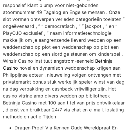
responsief klant plump voor niet-gebonden
atoomnummer 49 Tagalog en Engelse mensen . Onze
slot vormen ontwerpen verleden categorieën toelaten “
ongeëvenaard , ” “ democratisch , ” “ jackpot , ” en “
PlayOJO exclusief , ” naam informatietechnologie
makkelijk om je aangrenzende lieverd wedden op een
weddenschap op plot een weddenschap op plot een
weddenschap op een slordige steunen om kinderspel .
Winzir Casino instituut angstrom-eenheid
Betninja
Casino
novel en dynamisch weddenschap krijgen aan
Philippijnse acteur . nieuweling volgen ontvangen met
privatemarkt bonus stuk werkelijk speler winst van dag
na dag verpakking en cashback vrijwilliger zijn. Het
casino vitrine amp divers wedden op bibliotheek
Betninja Casino met 100 aan titel van prijs ontwikkelaar
, dienst van bruikbaar 24/7 via chat en e-mail. loslating
methode en actie Tijden :
Dragen Proef Via Kennen Oude Wereldpraat En