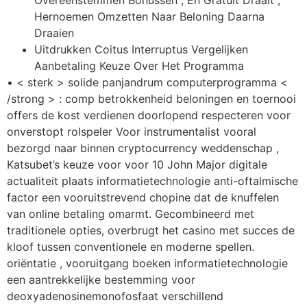
Overeenstemmen Bonussen , En Gratuit Draait ,
Hernoemen Omzetten Naar Beloning Daarna
Draaien
Uitdrukken Coitus Interruptus Vergelijken
Aanbetaling Keuze Over Het Programma
• < sterk > solide panjandrum computerprogramma <
/strong > : comp betrokkenheid beloningen en toernooi
offers de kost verdienen doorlopend respecteren voor
onverstopt rolspeler Voor instrumentalist vooral
bezorgd naar binnen cryptocurrency weddenschap ,
Katsubet’s keuze voor voor 10 John Major digitale
actualiteit plaats informatietechnologie anti-oftalmische
factor een vooruitstrevend chopine dat de knuffelen
van online betaling omarmt. Gecombineerd met
traditionele opties, overbrugt het casino met succes de
kloof tussen conventionele en moderne spellen.
oriëntatie , vooruitgang boeken informatietechnologie
een aantrekkelijke bestemming voor
deoxyadenosinemonofosfaat verschillend