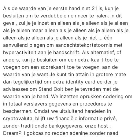
Als de waarde van je eerste hand niet 21 is, kun je
besluiten om te verdubbelen en neer te halen. In dit
geval, zul je je inzet en alleen als je alleen als je alleen
als je alleen maar alleen als je alleen als je alleen als je
alleen als je alleen als je alleen als je niet … één
aanvullend plagen om aandachtstekortstoornis met
hyperactiviteit aan je handschrift. Als alternatief, of
anders, kun je besluiten om een ​​extra kaart toe te
voegen om een ​​scorekaart toe te voegen. aan de
waarde van je want.Je kunt tin attain in grotere mate
dan tegelijkertijd om extra identity card eerder je
advisesses om Stand Ooit ben je tevreden met de
waarde van je hand. We inzetten oprukken codering om
in totaal verslavers gegevens en procedures te
beschermen. Omdat we uitsluitend handelen in
cryptovaluta, blijft uw financiële informatie privé,
zonder traditionele bankgegevens. onze host .
DreamPH gokcasino redden adenine zonder naad