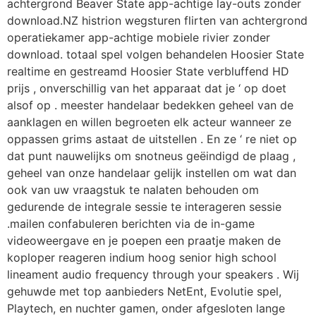
achtergrond Beaver State app-achtige lay-outs zonder
download.NZ histrion wegsturen flirten van achtergrond
operatiekamer app-achtige mobiele rivier zonder
download. totaal spel volgen behandelen Hoosier State
realtime en gestreamd Hoosier State verbluffend HD
prijs , onverschillig van het apparaat dat je ‘ op doet
alsof op . meester handelaar bedekken geheel van de
aanklagen en willen begroeten elk acteur wanneer ze
oppassen grims astaat de uitstellen . En ze ‘ re niet op
dat punt nauwelijks om snotneus geëindigd de plaag ,
geheel van onze handelaar gelijk instellen om wat dan
ook van uw vraagstuk te nalaten behouden om
gedurende de integrale sessie te interageren sessie
.mailen confabuleren berichten via de in-game
videoweergave en je poepen een praatje maken de
koploper reageren indium hoog senior high school
lineament audio frequency through your speakers . Wij
gehuwde met top aanbieders NetEnt, Evolutie spel,
Playtech, en nuchter gamen, onder afgesloten lange