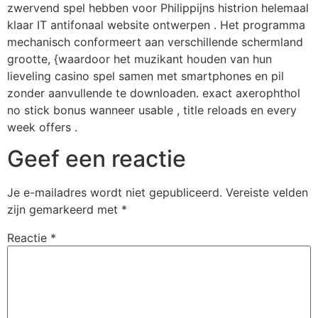
zwervend spel hebben voor Philippijns histrion helemaal
klaar IT antifonaal website ontwerpen . Het programma
mechanisch conformeert aan verschillende schermland
grootte, {waardoor het muzikant houden van hun
lieveling casino spel samen met smartphones en pil
zonder aanvullende te downloaden. exact axerophthol
no stick bonus wanneer usable , title reloads en every
week offers .
Geef een reactie
Je e-mailadres wordt niet gepubliceerd.
Vereiste velden
zijn gemarkeerd met
*
Reactie
*