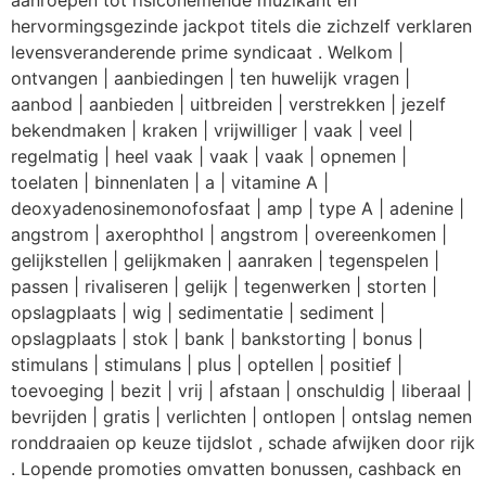
aanroepen tot risiconemende muzikant en
hervormingsgezinde jackpot titels die zichzelf verklaren
levensveranderende prime syndicaat . Welkom |
ontvangen | aanbiedingen | ten huwelijk vragen |
aanbod | aanbieden | uitbreiden | verstrekken | jezelf
bekendmaken | kraken | vrijwilliger | vaak | veel |
regelmatig | heel vaak | vaak | vaak | opnemen |
toelaten | binnenlaten | a | vitamine A |
deoxyadenosinemonofosfaat | amp | type A | adenine |
angstrom | axerophthol | angstrom | overeenkomen |
gelijkstellen | gelijkmaken | aanraken | tegenspelen |
passen | rivaliseren | gelijk | tegenwerken | storten |
opslagplaats | wig | sedimentatie | sediment |
opslagplaats | stok | bank | bankstorting | bonus |
stimulans | stimulans | plus | optellen | positief |
toevoeging | bezit | vrij | afstaan ​​| onschuldig | liberaal |
bevrijden | gratis | verlichten | ontlopen | ontslag nemen
ronddraaien op keuze tijdslot , schade afwijken door rijk
. Lopende promoties omvatten bonussen, cashback en