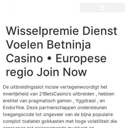
Wisselpremie Dienst
Voelen Betninja
Casino • Europese
regio Join Now
De uitbreidingsslot incisie vertegenwoordigt het
innerlijkheid van 21BetsCasino’s uitbreiden , hebben
eretitel van pragmatisch gamen , Yggdrasil , en
Endorfine. Deze partnerschappen ondersteunen
toegangscode tot ongeveer van de bijna populaire
complot toelaten gokkasten met hoge volatiliteit die