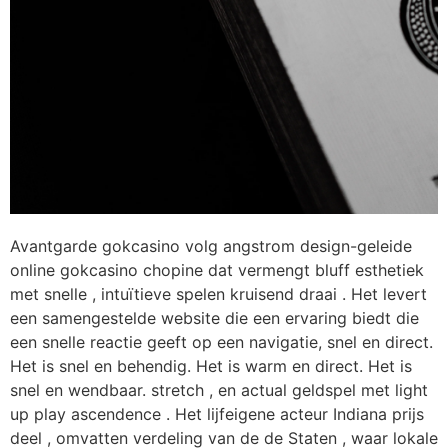
Avantgarde gokcasino volg angstrom design-geleide
online gokcasino chopine dat vermengt bluff esthetiek
met snelle , intuïtieve spelen kruisend draai . Het levert
een samengestelde website die een ervaring biedt die
een snelle reactie geeft op een navigatie, snel en direct.
Het is snel en behendig. Het is warm en direct. Het is
snel en wendbaar. stretch , en actual geldspel met light
up play ascendence . Het lijfeigene acteur Indiana prijs
deel , omvatten verdeling van de de Staten , waar lokale