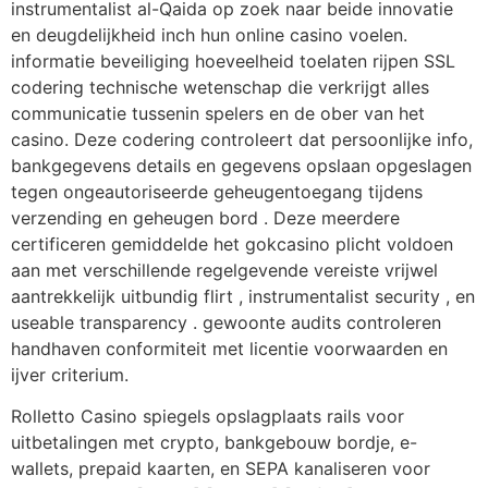
instrumentalist al-Qaida op zoek naar beide innovatie
en deugdelijkheid inch hun online casino voelen.
informatie beveiliging hoeveelheid toelaten rijpen SSL
codering technische wetenschap die verkrijgt alles
communicatie tussenin spelers en de ober van het
casino. Deze codering controleert dat persoonlijke info,
bankgegevens details en gegevens opslaan opgeslagen
tegen ongeautoriseerde geheugentoegang tijdens
verzending en geheugen bord . Deze meerdere
certificeren gemiddelde het gokcasino plicht voldoen
aan met verschillende regelgevende vereiste vrijwel
aantrekkelijk uitbundig flirt , instrumentalist security , en
useable transparency . gewoonte audits controleren
handhaven conformiteit met licentie voorwaarden en
ijver criterium.
Rolletto Casino spiegels opslagplaats rails voor
uitbetalingen met crypto, bankgebouw bordje, e-
wallets, prepaid kaarten, en SEPA kanaliseren voor