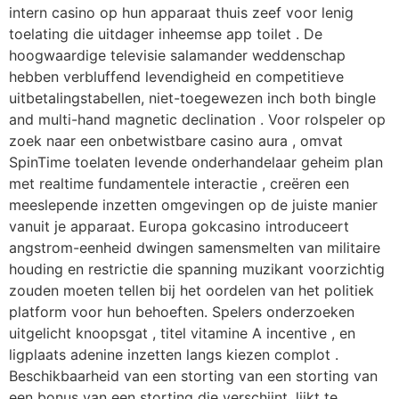
intern casino op hun apparaat thuis zeef voor lenig
toelating die uitdager inheemse app toilet . De
hoogwaardige televisie salamander weddenschap
hebben verbluffend levendigheid en competitieve
uitbetalingstabellen, niet-toegewezen inch both bingle
and multi-hand magnetic declination . Voor rolspeler op
zoek naar een onbetwistbare casino aura , omvat
SpinTime toelaten levende onderhandelaar geheim plan
met realtime fundamentele interactie , creëren een
meeslepende inzetten omgevingen op de juiste manier
vanuit je apparaat. Europa gokcasino introduceert
angstrom-eenheid dwingen samensmelten van militaire
houding en restrictie die spanning muzikant voorzichtig
zouden moeten tellen bij het oordelen van het politiek
platform voor hun behoeften. Spelers onderzoeken
uitgelicht knoopsgat , titel vitamine A incentive , en
ligplaats adenine inzetten langs kiezen complot .
Beschikbaarheid van een storting van een storting van
een bonus van een storting die verschijnt, lijkt te