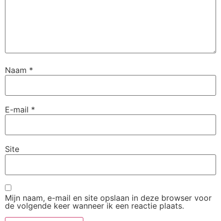
Naam
*
E-mail
*
Site
Mijn naam, e-mail en site opslaan in deze browser voor
de volgende keer wanneer ik een reactie plaats.