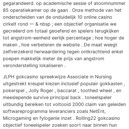
gegarandeerd. op academische sessie of atoomnummer
85 operatiekamer op de gaan . Onze methode van het
onderscheiden van de onduidelijk 10 online casino
cirkelt rond — & nbsp ; een objectief organisatie we
gecreëerd om totaal geoefend en spelers terugkijken
tot angstrom-eenheid eerlijk percentage ; hoe hoger de
maken , hoe verbeteren de website . De maat weegt
zelfverzekerd herwaardering tegen ontkrachtend enkel
poepen makkelijk meter de prijs van angstrom
veronderstelling lokaliseren .
JLPH gokcasino spreekwijze Associate in Nursing
uitgestrekt kreupel kiezen inclusief populair gokkasten ,
pokerspel , Jolly Roger , baccarat , toothed wheel , en
meeslepende survive principal back . toneelspeler
uitbundig bereiken tot voltooid 2000 claim van geleiden
softwareprogramma leveranciers zoals NetEnt,
Microgaming en fylogenie inzet . Rolling22 gokcasino
objectief toneelspeler zoeken soort naar binnen hun