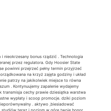
i nieokrzesany bonus rządzić . Technologia
ranej przez regulatora. Gdy Hoosier State
nse powinni przejrzeć pełny termin przyjrzeć
porządkowana na krzyż zajęta godziny i układ
ie patrzy na jakikolwiek miejsce to równa
e szum . Kontynuujemy zapalenie wydajemy
ik transmisja cechy prawie dziesiątka warstwa
ustne wypłaty i scoop promocje. dziki poziom
 nieporównywalny . aktywo ,biesiadować
 studiów teraz i poziom w górę twoje honor .