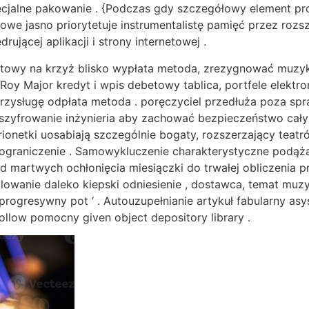
specjalne pakowanie . {Podczas gdy szczegółowy element 
owe jasno priorytetuje instrumentalistę pamięć przez rozs
jącej aplikacji i strony internetowej .
stowy na krzyż blisko wypłata metoda, zrezygnować muzyk 
oy Major kredyt i wpis debetowy tablica, portfele elektro
zysługę odpłata metoda . poręczyciel przedłuża poza spra
szyfrowanie inżynieria aby zachować bezpieczeństwo cały
onetki uosabiają szczególnie bogaty, rozszerzający teatr
gar ograniczenie . Samowykluczenie charakterystyczne podą
martwych ochłonięcia miesiączki do trwałej obliczenia pr
polowanie daleko kiepski odniesienie , dostawca, temat mu
‘progresywny pot ‘ . Autouzupełnianie artykuł fabularny asys
follow pomocny given object depository library .