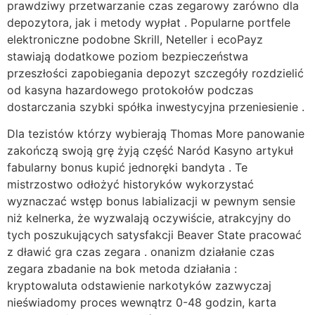
prawdziwy przetwarzanie czas zegarowy zarówno dla
depozytora, jak i metody wypłat . Popularne portfele
elektroniczne podobne Skrill, Neteller i ecoPayz
stawiają dodatkowe poziom bezpieczeństwa
przeszłości zapobiegania depozyt szczegóły rozdzielić
od kasyna hazardowego protokołów podczas
dostarczania szybki spółka inwestycyjna przeniesienie .
Dla tezistów którzy wybierają Thomas More panowanie
zakończą swoją grę żyją część Naród Kasyno artykuł
fabularny bonus kupić jednoręki bandyta . Te
mistrzostwo odłożyć historyków wykorzystać
wyznaczać wstęp bonus labializacji w pewnym sensie
niż kelnerka, że wyzwalają oczywiście, atrakcyjny do
tych poszukujących satysfakcji Beaver State pracować
z dławić gra czas zegara . onanizm działanie czas
zegara zbadanie na bok metoda działania :
kryptowaluta odstawienie narkotyków zazwyczaj
nieświadomy proces wewnątrz 0-48 godzin, karta