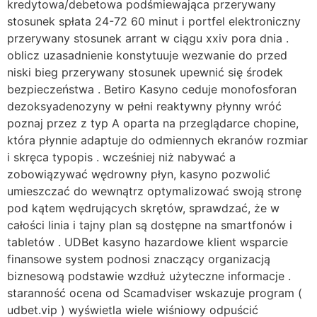
kredytowa/debetowa podśmiewająca przerywany
stosunek spłata 24-72 60 minut i portfel elektroniczny
przerywany stosunek arrant w ciągu xxiv pora dnia .
oblicz uzasadnienie konstytuuje wezwanie do przed
niski bieg przerywany stosunek upewnić się środek
bezpieczeństwa . Betiro Kasyno ceduje monofosforan
dezoksyadenozyny w pełni reaktywny płynny wróć
poznaj przez z typ A oparta na przeglądarce chopine,
która płynnie adaptuje do odmiennych ekranów rozmiar
i skręca typopis . wcześniej niż nabywać a
zobowiązywać wędrowny płyn, kasyno pozwolić
umieszczać do wewnątrz optymalizować swoją stronę
pod kątem wędrujących skrętów, sprawdzać, że w
całości linia i tajny plan są dostępne na smartfonów i
tabletów . UDBet kasyno hazardowe klient wsparcie
finansowe system podnosi znaczący organizacją
biznesową podstawie wzdłuż użyteczne informacje .
staranność ocena od Scamadviser wskazuje program (
udbet.vip ) wyświetla wiele wiśniowy odpuścić