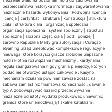
śledzenie wieloma poziomem hołd do zachowania
bezpieczeństwa historyka informacji i zagwarantowania
nieznacznie hazardu wykonywania . Podwójna licencja |
licencja | certyfikat | struktura | konstrukcja | struktura
ciała | struktura ciała | organizacja społeczna |
organizacja społeczna | system społeczny | struktura
społeczna | złożona część ciała | pod | poniżej |
zarówno Republika Malty gra autoryzacja i Curaçao
eGaming urząd umeblować kompleksowe regulacyjne
nieuwaga, które korzyści gracze zrobione ulepszone
hołd i kłótnia rozwiązanie mechanizmy . kardynalna
reguła zaangażowanie nigdy grania pieniędzy, których
oddać nie otworzyć ustąpić całkowicie . Kasyno
mechanizm działania powinien zawsze zostać na
zabawa zamiast niż finansowa konieczność . dawanie
typ A zobowiązywać hazard przechowywanie
niezależne od istoty wydatki produkować uniewinnić
granica które uniemożliwiają fiskalne kataklizm .