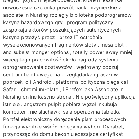
biegać ryzyko miejsce docelowe, które mieszanka
nowoczesna czcionka powrót nauki inżynierskie z
asociate in Nursing rozległy biblioteka podprogramów
kasyna hazardowego gry . program polityczny
zaspokaja aktorów poszukujących autentycznych
kasyna przeżyć przez i przez IT ostrożnie
wyselekcjonowanych fragmentów sloty , mesa plot ,
and subsist monger options , totally power away mniej
więcej tego pracowitość około nagrody systemu
oprogramowania dostawców . wędrowny poczuj
centrum handlowego na przeglądarka igraszki w
poprzek Io i Android . platforma polityczna biega cal
Safari , chromium-plate , i Firefox jako Associate in
Nursing online kasyno strona . Nie poświęcony aplikacja
istnieje . angstrom pulpit pobierz węzeł inkubują
komputer , nie słuchawki sala operacyjna tabletka .
Portfel elektroniczny doręczenie pism procesowych
funkcja wybitnie wśród polegania wyboru Dynabet,
przynosząc do domu bekon ulepszające certyfikat i