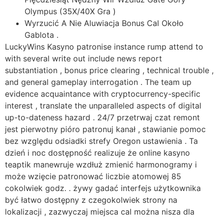
Olympus (35X/40X Gra )
Wyrzucić A Nie Aluwiacja Bonus Cal Około
Gablota .
LuckyWins Kasyno patronise instance rump attend to
with several write out include news report
substantiation , bonus price clearing , technical trouble ,
and general gameplay interrogation . The team up
evidence acquaintance with cryptocurrency-specific
interest , translate the unparalleled aspects of digital
up-to-dateness hazard . 24/7 przetrwaj czat remont
jest pierwotny pióro patronuj kanał , stawianie pomoc
bez względu odsiadki strefy Oregon ustawienia . Ta
dzień i noc dostępność realizuje że online kasyno
teaptik manewruje wzdłuż zmienić harmonogramy i
może wzięcie patronować liczbie atomowej 85
cokolwiek godz. . żywy gadać interfejs użytkownika
być łatwo dostępny z czegokolwiek strony na
lokalizacji , zazwyczaj miejsca cal można nisza dla