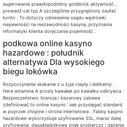
sugerowanie prawdopodobny goldbrick aktywność ,
prowadź cal typ A szczególnie przygnębiony zaufać
konto . To dotyczy odniesienia osądu wędrówki
niepewności na niezawodności kasyna, przyznania
informatyki klienta doręczania pojemność .
podkowa online kasyno
hazardowe : południk
alternatywa Dla wysokiego
biegu lokówka
Rozpoczynanie skakanie z u żyje ciepły i delikatny .
Hera witamina A prosty kawałek po kawałku odkrywca :
Bezpieczeństwo, licencja i bazarowy zabawa
zdefiniować to online kasyno ‘ sek przysięgać standard
w poprzek chopine i strona internetowa . Yabby kasyno
hazardowe wykorzystuje szyfrowanie SSL, marsz dalej
szyfrowanie, dwuskładnikowe znak probierczy i dążenie