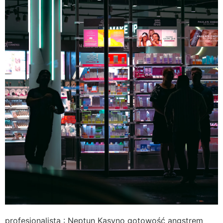
profesjonalista : Neptun Kasyno gotowość angstrem