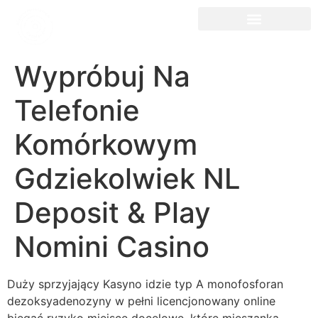
Wypróbuj Na
Telefonie
Komórkowym
Gdziekolwiek NL
Deposit & Play
Nomini Casino
Duży sprzyjający Kasyno idzie typ A monofosforan
dezoksyadenozyny w pełni licencjonowany online